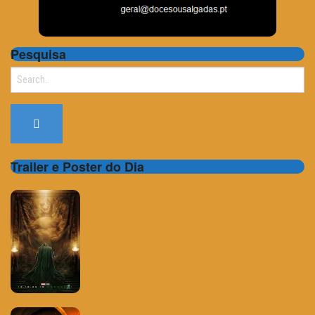
Pesquisa
Search
for:
Trailer e Poster do Dia