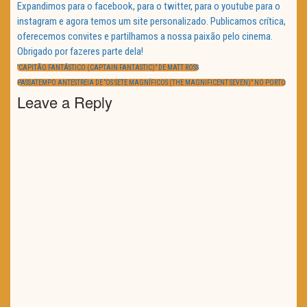
Expandimos para o facebook, para o twitter, para o youtube para o
instagram e agora temos um site personalizado. Publicamos crítica,
oferecemos convites e partilhamos a nossa paixão pelo cinema.
Obrigado por fazeres parte dela!
Navegação
de
PREVIOUS
“CAPITÃO FANTÁSTICO (CAPTAIN FANTASTIC)” DE MATT ROSS
artigos
POST:
NEXT
PASSATEMPO ANTESTREIA DE “OS SETE MAGNÍFICOS (THE MAGNIFICENT SEVEN)” NO PORTO
POST:
Leave a Reply