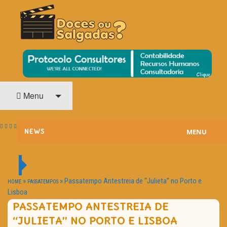
O Cinema? Uma Paixão!!
DOCES OU SALGADAS?
Menu
MENU
NEWS
ESTREIAS
PASSATEMPOS
»
»
Passatempo Antestreia de “Julieta” no Porto e
HOME
PASSATEMPOS
Lisboa
HOME CINEMA
PASSATEMPO ANTESTREIA DE
“JULIETA” NO PORTO E LISBOA
NOTA PESSOAL