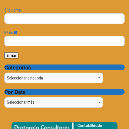
O teu email
Nº de BI
Categorias
Categorias
Por Data
Por
Data