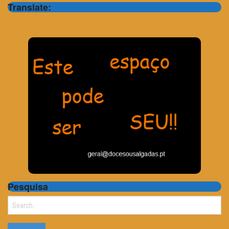
Translate:
Pesquisa
Search
for: