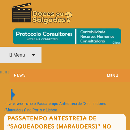
O Cinema? Uma Paixão!!
DOCES OU SALGADAS?
Menu
MENU
NEWS
ESTREIAS
PASSATEMPOS
»
»
Passatempo Antestreia de “Saqueadores
HOME
PASSATEMPOS
(Marauders)” no Porto e Lisboa
HOME CINEMA
PASSATEMPO ANTESTREIA DE
“SAQUEADORES (MARAUDERS)” NO
NOTA PESSOAL