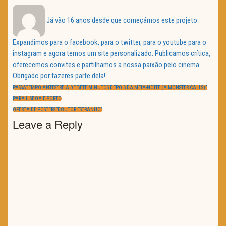
Já vão 16 anos desde que começámos este projeto.
Expandimos para o facebook, para o twitter, para o youtube para o
instagram e agora temos um site personalizado. Publicamos crítica,
oferecemos convites e partilhamos a nossa paixão pelo cinema.
Obrigado por fazeres parte dela!
Navegação
de
PREVIOUS
PASSATEMPO ANTESTREIA DE “SETE MINUTOS DEPOIS DA MEIA-NOITE (A MONSTER CALLS)”
artigos
POST:
PARA LISBOA E PORTO
NEXT
OFERTA DE POSTERS “DOUTOR ESTRANHO”
POST:
Leave a Reply