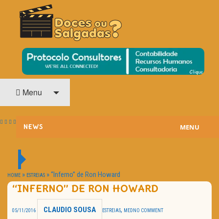
O Cinema? Uma Paixão!!
DOCES OU SALGADAS?
Menu
MENU
NEWS
ESTREIAS
PASSATEMPOS
»
»
“Inferno” de Ron Howard
HOME
ESTREIAS
“INFERNO” DE RON HOWARD
HOME CINEMA
CLAUDIO SOUSA
,
05/11/2016
ESTREIAS
MED
NO COMMENT
NOTA PESSOAL