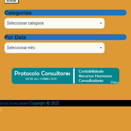
Categorias
Categorias
Por Data
Por
Data
Copyright © 2022
DOCES OU SALGADAS?