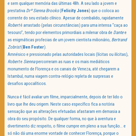
e sem qualquer memória das últimas 48h. A seu lado a jovem e
prestativa
Drª Sienna Brooks
(
Felicity Jones
) que o coloca ao
corrente do seu estado clínico. Apesar de combalido, rapidamente
Robert
é arrastado (pelas circunstâncias) para uma intensa “caça ao
tesouro”, tendo por elementos primordiais a milenar obra de
Dante
e
as enigmáticas profecias de um jovem cientista milionário,
Bertrand
Zobrist
(
Ben Foster
).
Amnésico e pressionado pelas autoridades locais (lícitas ou ilícitas),
Robert
e
Sienna
percorreram as ruas e os mais mediáticos
monumento de Florença e os canais de Veneza, até chegarem a
Istambul, numa viagem contra-relógio repleta de surpresas e
desafios apocalíticos.
Nunca é fácil avaliar um filme, imparcialmente, depois de ter lido o
livro que lhe deu origem. Neste caso específico fica a notória
sensação que as alterações efetuadas afastaram em demasia a
obra do seu propósito. De qualquer forma, no que à aventura e
divertimento diz respeito, o filme cumpre em pleno a sua função… e
só não dá uma enorme vontade de conhecer Florença, porque o