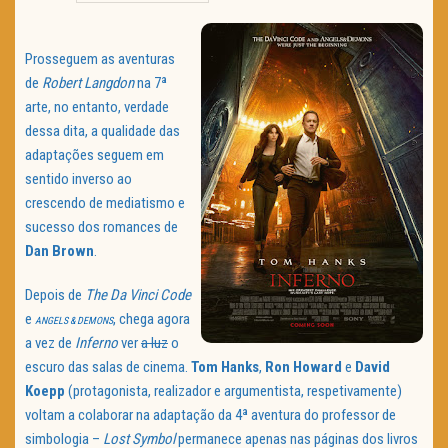
TRAILER DO DIA
Prosseguem as aventuras
Política de Privacidade
de
Robert Langdon
na 7ª
arte, no entanto, verdade
dessa dita, a qualidade das
adaptações seguem em
sentido inverso ao
crescendo de mediatismo e
sucesso dos romances de
Dan Brown
.
Depois de
The Da Vinci Code
e
, chega agora
ANGELS & DEMONS
a vez de
Inferno
ver
a luz
o
escuro das salas de cinema.
Tom Hanks
,
Ron Howard
e
David
Koepp
(protagonista, realizador e argumentista, respetivamente)
voltam a colaborar na adaptação da 4ª aventura do professor de
simbologia –
Lost Symbol
permanece apenas nas páginas dos livros