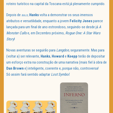
roteiro turístico na capital da Toscana está já plenamente cumprido.
Depois de
,
Hanks
volta a demonstrar os seus imensos
SULLY
atributos e versatilidade, enquanto a jovem
Felicity Jones
parece
lançada para um final de ano estrondoso, seguindo-se desde já
A
Monster Calls
e, em Dezembro próximo,
Rogue One: A Star Wars
Story
!
Novas aventuras se seguirão para
Langdon
, seguramente. Mas para
(voltar a) ser relevante,
Hanks
,
Howard
e
Koepp
terão de depositar
um esforço extra na construção de uma narrativa (mais fiel à obra de
Dan Brown
e) inteligente, coerente e, porque não, controversa!
Só assim fará sentido adaptar
Lost Symbol
.