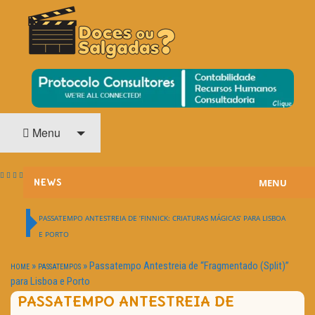
O Cinema? Uma Paixão!!
DOCES OU SALGADAS?
Menu
MENU
NEWS
ESTREIAS
PASSATEMPO ANTESTREIA DE ‘FINNICK: CRIATURAS MÁGICAS’ PARA LISBOA
E PORTO
PASSATEMPOS
»
»
Passatempo Antestreia de “Fragmentado (Split)”
HOME
PASSATEMPOS
HOME CINEMA
para Lisboa e Porto
PASSATEMPO ANTESTREIA DE
NOTA PESSOAL