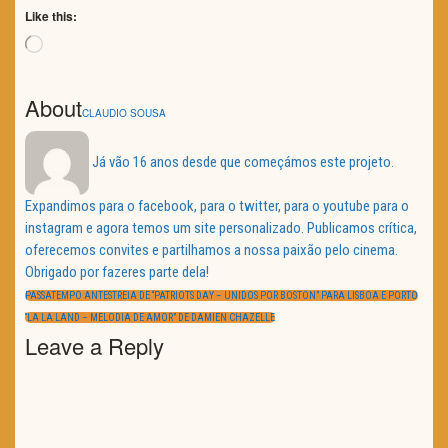
Like this:
Loading…
About
CLAUDIO SOUSA
Já vão 16 anos desde que começámos este projeto.
Expandimos para o facebook, para o twitter, para o youtube para o
instagram e agora temos um site personalizado. Publicamos crítica,
oferecemos convites e partilhamos a nossa paixão pelo cinema.
Obrigado por fazeres parte dela!
Navegação
de
PREVIOUS
PASSATEMPO ANTESTREIA DE “PATRIOTS DAY – UNIDOS POR BOSTON” PARA LISBOA E PORTO
artigos
POST:
NEXT
“LA LA LAND – MELODIA DE AMOR” DE DAMIEN CHAZELLE
POST:
Leave a Reply