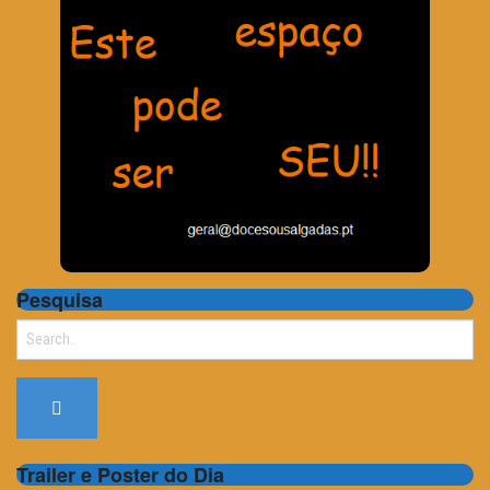
Pesquisa
Search
for:
Trailer e Poster do Dia