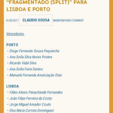
“FRAGMENTADO (SPLIT)” PARA
TRAILER DO DIA
LISBOA E PORTO
Política de Privacidade
CLAUDIO SOUSA
01/02/2017
PASSATEMPOS
NO COMMENT
Vencedores:
PORTO
– Diogo Fernando Sousa Paquincha
– Ana Sofia Silva Neves Pontes
– Ricardo Vidal Silva
– Ana Sofia Faria Santos
– Manuela Fernanda Anunciação Dias
LISBOA
– Fábio Aleixo Panachande Fernandes
– João Filipe Ferreira da Costa
– Jorge Miguel Amador Couto
– Elsa Maria Correia Dominguez