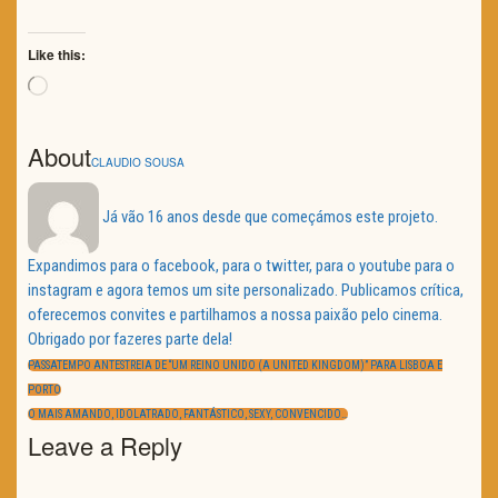
Like this:
Loading…
About
CLAUDIO SOUSA
Já vão 16 anos desde que começámos este projeto.
Expandimos para o facebook, para o twitter, para o youtube para o
instagram e agora temos um site personalizado. Publicamos crítica,
oferecemos convites e partilhamos a nossa paixão pelo cinema.
Obrigado por fazeres parte dela!
Navegação
de
PREVIOUS
PASSATEMPO ANTESTREIA DE “UM REINO UNIDO (A UNITED KINGDOM)” PARA LISBOA E
artigos
POST:
PORTO
NEXT
O MAIS AMANDO, IDOLATRADO, FANTÁSTICO, SEXY, CONVENCIDO…
POST:
Leave a Reply