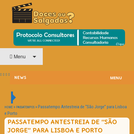
O Cinema? Uma Paixão!!
DOCES OU SALGADAS?
Menu
MENU
NEWS
ESTREIAS
PASSATEMPOS
»
»
Passatempo Antestreia de “São Jorge” para Lisboa
HOME
PASSATEMPOS
e Porto
HOME CINEMA
PASSATEMPO ANTESTREIA DE “SÃO
JORGE” PARA LISBOA E PORTO
NOTA PESSOAL