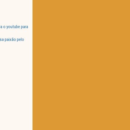
a o youtube para
sa paixão pelo