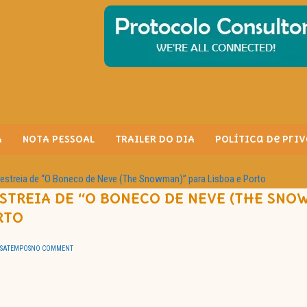
A
NOTA PESSOAL
TRAILER DO DIA
Política de Pri
streia de “O Boneco de Neve (The Snowman)” para Lisboa e Porto
STREIA DE “O BONECO DE NEVE (THE SNO
RTO
SSATEMPOS
NO COMMENT