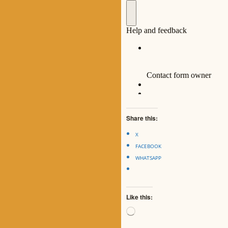
Share this:
X
FACEBOOK
WHATSAPP
Like this:
Loading…