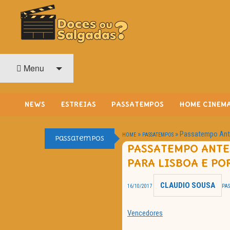
O Cinema? Uma Paixão!!
DOCES OU SALGADAS?
Menu
NEWS
ESTREIAS
PASSATEMPOS
HOME CINEM
»
»
Passatempo Ante
HOME
PASSATEMPOS
Passatempos
PASSATEMPO ANTE
PARA LISBOA E PO
CLAUDIO SOUSA
16/10/2017
PA
Vencedores