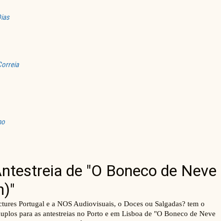
ias
Correia
mo