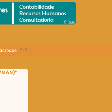
vacidade
WMAN)”