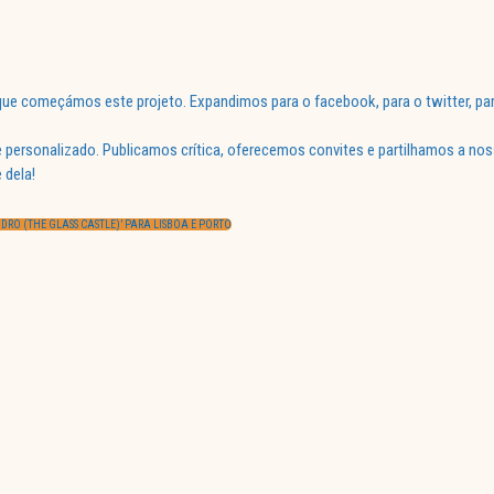
ue começámos este projeto. Expandimos para o facebook, para o twitter, par
 personalizado. Publicamos crítica, oferecemos convites e partilhamos a nos
 dela!
IDRO (THE GLASS CASTLE)’ PARA LISBOA E PORTO