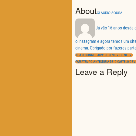
About
CLAUDIO SOUSA
Já vão 16 anos desde q
o instagram e agora temos um site
Navegação
cinema. Obrigado por fazeres parte
de
PREVIOUS
artigos
“BLADE RUNNER 2049” DE DENIS VILLENEUVE
POST:
NEXT
PASSATEMPO ANTESTREIA DE ‘O CASTELO DE V
POST:
Leave a Reply