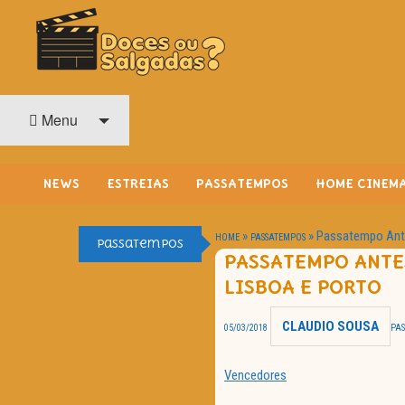
O Cinema? Uma Paixão!!
DOCES OU SALGADAS?
Menu
NEWS
ESTREIAS
PASSATEMPOS
HOME CINEM
»
»
Passatempo Antes
HOME
PASSATEMPOS
Passatempos
PASSATEMPO ANTES
LISBOA E PORTO
CLAUDIO SOUSA
05/03/2018
PA
Vencedores