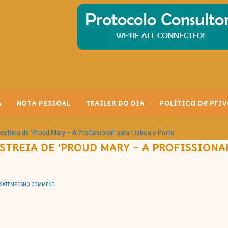
A
NOTA PESSOAL
TRAILER DO DIA
Política de Pri
treia de ‘Proud Mary – A Profissional’ para Lisboa e Porto
TREIA DE ‘PROUD MARY – A PROFISSIONAL
SSATEMPOS
NO COMMENT