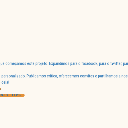
ue começámos este projeto. Expandimos para o facebook, para o twitter, par
 personalizado. Publicamos crítica, oferecemos convites e partilhamos a nos
 dela!
S
ARA LISBOA E PORTO