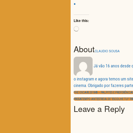
Like this:
Loading…
About
CLAUDIO SOUSA
Já vão 16 anos desde q
o instagram e agora temos um site
Navegação
cinema. Obrigado por fazeres parte
de
PREVIOUS
artigos
THE OSCARS 2018® – PALPITES E PREFERÊNCIA
POST:
NEXT
PASSATEMPO ANTESTREIA DE ‘ESCOLHE TU!’ P
POST:
Leave a Reply