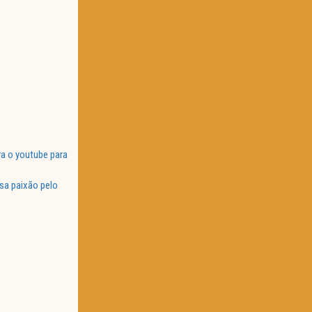
a o youtube para
sa paixão pelo