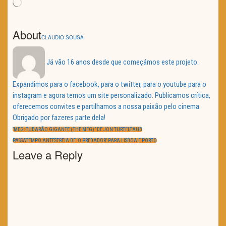
Loading…
About
CLAUDIO SOUSA
Já vão 16 anos desde que começámos este projeto.
Expandimos para o facebook, para o twitter, para o youtube para o
instagram e agora temos um site personalizado. Publicamos crítica,
oferecemos convites e partilhamos a nossa paixão pelo cinema.
Obrigado por fazeres parte dela!
Navegação
de
PREVIOUS
“MEG: TUBARÃO GIGANTE (THE MEG)” DE JON TURTELTAUB
artigos
POST:
NEXT
PASSATEMPO ANTESTREIA DE ‘O PREDADOR’ PARA LISBOA E PORTO
POST:
Leave a Reply