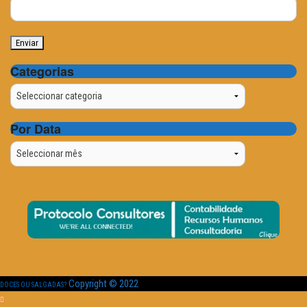
Categorias
Categorias
Por Data
Por
Data
Copyright © 2022
DOCES OU SALGADAS?