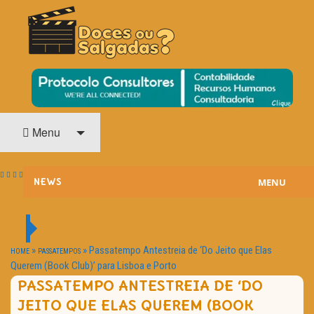
O Cinema? Uma Paixão!!
DOCES OU SALGADAS?
Menu
MENU
NEWS
ESTREIAS
PASSATEMPOS
»
»
Passatempo Antestreia de ‘Do Jeito que Elas
HOME
PASSATEMPOS
Querem (Book Club)’ para Lisboa e Porto
HOME CINEMA
PASSATEMPO ANTESTREIA DE ‘DO
JEITO QUE ELAS QUEREM (BOOK
NOTA PESSOAL