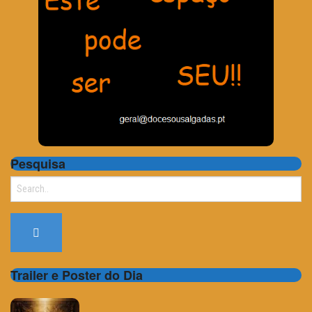
Pesquisa
Search
for:
Trailer e Poster do Dia