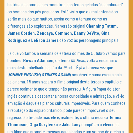
história de como esses monstros das terras geladas “descobriram”
os homens dos pés pequenos. Está visto que os mal entendidos
serão mais do que muitos, assim como a ternura como as
diferenças são exploradas. Na versão original
Channing Tatum,
James Corden, Zendaya, Common, Danny DeVito, Gina
Rodriguez
e
LeBron James
dão voz às personagens principais.
Já que voltámos à semana de estreia do mês de Outubro vamos para
Londres.
Rowan Atkinson
, o eterno
Mr Bean
, volta a encarnar o
mais destrambelhado espião da 7ª arte. É já a terceira vez que
JOHNNY ENGLISH
(
STRIKES AGAIN
) nos diverte numa escura sala
de cinema. 15 anos separa o filme original deste terceiro capítulo e
parece realmente que o tempo não passou. A figura ímpar do ator
inglês continua a despertar a nossa curiosidade e admiração, e vê-lo
em ação é daqueles planos culturais imperdíveis. Para quem conhece
a reputação do espião britânico, pode parecer improvável o seu
regresso à atividade mas ele é, realmente, o último recurso.
Emma
Thompson
,
Olga Kurylenko
e
Jake Lacy
compõem o elenco de
um filme que promete imensas gargalhadas e um sorriso de orelha a