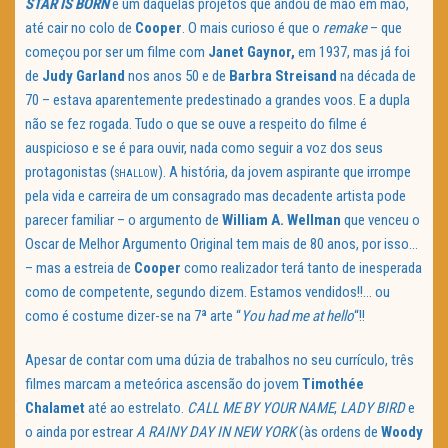
STAR IS BORN
é um daquelas projetos que andou de mão em mão,
até cair no colo de
Cooper
. O mais curioso é que o
remake
– que
começou por ser um filme com
Janet Gaynor,
em 1937, mas já foi
de
Judy Garland
nos anos 50 e de
Barbra Streisand
na década de
70 – estava aparentemente predestinado a grandes voos. E a dupla
não se fez rogada. Tudo o que se ouve a respeito do filme é
auspicioso e se é para ouvir, nada como seguir a voz dos seus
protagonistas (
). A história, da jovem aspirante que irrompe
SHALLOW
pela vida e carreira de um consagrado mas decadente artista pode
parecer familiar – o argumento de
William A. Wellman
que venceu o
Oscar de Melhor Argumento Original tem mais de 80 anos, por isso…
– mas a estreia de
Cooper
como realizador terá tanto de inesperada
como de competente, segundo dizem. Estamos vendidos!!… ou
como é costume dizer-se na 7ª arte “
You had me at hello
“!!
Apesar de contar com uma dúzia de trabalhos no seu currículo, três
filmes marcam a meteórica ascensão do jovem
Timothée
Chalamet
até ao estrelato.
CALL ME BY YOUR NAME
,
LADY BIRD
e
o ainda por estrear
A RAINY DAY IN NEW YORK
(às ordens de
Woody