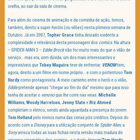
orelha, ao sair da sala de cinema.
Para além do cinema de animação e da comédia de ação, temos,
também, direito a super-heróis (ou vilões) nesta primeira semana de
Outubro. Já em 2007,
Topher Grace
tinha deixado evidente a
complexidade e relevância desta personagem dos
comics
. Na altura
– SPIDER-MAN 3 –
Eddie Brock
não foi muito mais do que o vilão de
serviço… mas era, sem dúvida, um dos mais interessantes e
imprevisíveis que
Tobey Maguire
teve de enfrentar.
VENOM
tem,
agora, direito a um filme em nome próprio… e com o portentoso
Tom
Hardy
como protagonista. A meio caminho entre o herói e o vilão,
Eddie
pretende apenas “chegar ao fim do dia” mesmo que para isso
tenha de aceitar o
venono
que lhe corre nas veias.
Michelle
Williams
,
Woody Harrelson
,
Jenny Slate
e
Riz Ahmed
completam o elenco, sendo ainda aguardada a presença do jovem
Tom Holland
pelo menos numa das cenas pós créditos. Depois do
acordo com a
Disney
para a utilização conjunto de
Spider-Man
, a
Sony
arrisca todas as suas fichas nesta versão mais madura do