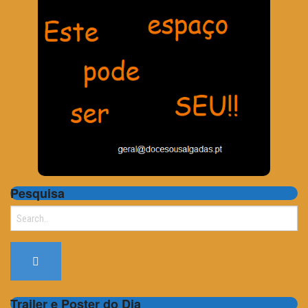
Pesquisa
Search
for:
Trailer e Poster do Dia