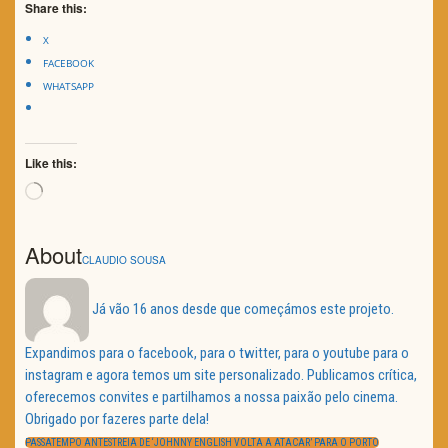
Share this:
X
FACEBOOK
WHATSAPP
Like this:
Loading…
About
CLAUDIO SOUSA
Já vão 16 anos desde que começámos este projeto.
Expandimos para o facebook, para o twitter, para o youtube para o
instagram e agora temos um site personalizado. Publicamos crítica,
oferecemos convites e partilhamos a nossa paixão pelo cinema.
Obrigado por fazeres parte dela!
Navegação
de
PREVIOUS
PASSATEMPO ANTESTREIA DE ‘JOHNNY ENGLISH VOLTA A ATACAR’ PARA O PORTO