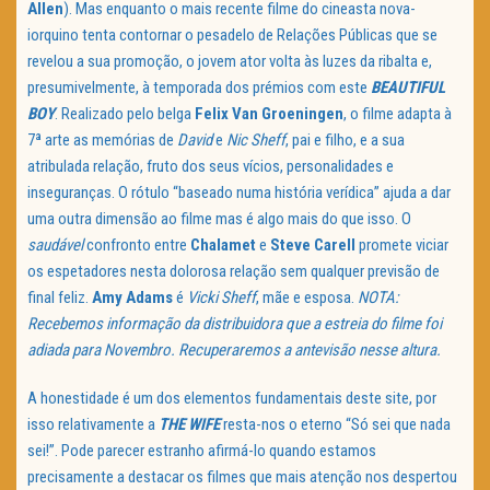
Allen
). Mas enquanto o mais recente filme do cineasta nova-
iorquino tenta contornar o pesadelo de Relações Públicas que se
revelou a sua promoção, o jovem ator volta às luzes da ribalta e,
presumivelmente, à temporada dos prémios com este
BEAUTIFUL
BOY
. Realizado pelo belga
Felix Van Groeningen
, o filme adapta à
7ª arte as memórias de
David
e
Nic Sheff
, pai e filho, e a sua
atribulada relação, fruto dos seus vícios, personalidades e
inseguranças. O rótulo “baseado numa história verídica” ajuda a dar
uma outra dimensão ao filme mas é algo mais do que isso. O
saudável
confronto entre
Chalamet
e
Steve Carell
promete viciar
os espetadores nesta dolorosa relação sem qualquer previsão de
final feliz.
Amy Adams
é
Vicki Sheff
, mãe e esposa.
NOTA:
Recebemos informação da distribuidora que a estreia do filme foi
adiada para Novembro. Recuperaremos a antevisão nesse altura.
A honestidade é um dos elementos fundamentais deste site, por
isso relativamente a
THE WIFE
resta-nos o eterno “Só sei que nada
sei!”. Pode parecer estranho afirmá-lo quando estamos
precisamente a destacar os filmes que mais atenção nos despertou