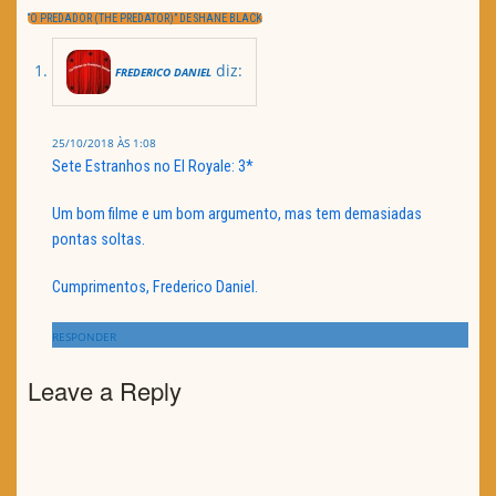
artigos
POST:
NEXT
“O PREDADOR (THE PREDATOR)” DE SHANE BLACK
POST:
diz:
FREDERICO DANIEL
25/10/2018 ÀS 1:08
Sete Estranhos no El Royale: 3*
Um bom filme e um bom argumento, mas tem demasiadas
pontas soltas.
Cumprimentos, Frederico Daniel.
RESPONDER
Leave a Reply