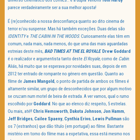
universo cinemático dos
comics
… e a dupla
Venom
/
Tom Hardy
parece verdadeiramente ser a sua melhor aposta!
É (re)conhecido a nossa desconfiança quanto ao dito cinema de
terror e/ou suspense. Mas há também exceções. Duas delas são
IDENTITY
e
THE CABIN IN THE WOODS
. Curiosamente elas têm em
comum, nada mais, nada menos, do que uma das mais aguardadas
estreias deste mês,
BAD TIMES AT THE EL ROYALE
.
Drew Goddard
é o realizador e argumentista tanto deste
El Royale
, como de
Cabin
.
Aliás, há muito que se esperava por novidades suas, depois de em
2012 ter entrado de rompante no género em questão. Quanto ao
filme de
James Mangold
, o ponto de partida de ambos os filmes é
altamente similar, um grupo de desconhecidos que por algum motivo
se cruzam num motel de beira de estrada. A ver vamos, qual o rumo
escolhido por
Goddard
. No que ao elenco diz respeito, 5 estrelas.
Ou mais, até!!
Chris Hemsworth
,
Dakota Johnson
,
Jon Hamm
,
Jeff Bridges
,
Cailee Spaeny
,
Cynthia Erivo
,
Lewis Pullman
são
os 7 (estranhos) que dão título (em portugal) ao filme. Bastante
mistério em torno do filme mas a expetativa, essa está mesmo nos