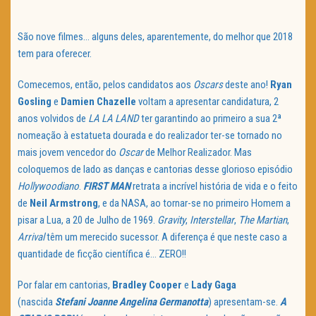
São nove filmes… alguns deles, aparentemente, do melhor que 2018
tem para oferecer.
Comecemos, então, pelos candidatos aos
Oscars
deste ano!
Ryan
Gosling
e
Damien Chazelle
voltam a apresentar candidatura, 2
anos volvidos de
LA LA LAND
ter garantindo ao primeiro a sua 2ª
nomeação à estatueta dourada e do realizador ter-se tornado no
mais jovem vencedor do
Oscar
de Melhor Realizador. Mas
coloquemos de lado as danças e cantorias desse glorioso episódio
Hollywoodiano
.
FIRST MAN
retrata a incrível história de vida e o feito
de
Neil Armstrong
, e da NASA, ao tornar-se no primeiro Homem a
pisar a Lua, a 20 de Julho de 1969.
Gravity
,
Interstellar
,
The Martian
,
Arrival
têm um merecido sucessor. A diferença é que neste caso a
quantidade de ficção científica é… ZERO!!
Por falar em cantorias,
Bradley Cooper
e
Lady Gaga
(nascida
Stefani Joanne Angelina Germanotta
) apresentam-se.
A