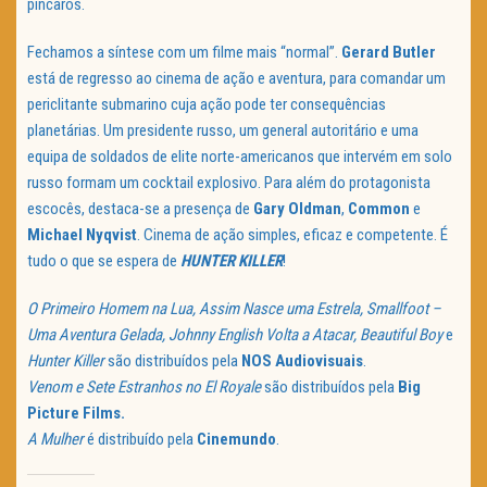
píncaros.
Fechamos a síntese com um filme mais “normal”.
Gerard Butler
está de regresso ao cinema de ação e aventura, para comandar um
periclitante submarino cuja ação pode ter consequências
planetárias. Um presidente russo, um general autoritário e uma
equipa de soldados de elite norte-americanos que intervém em solo
russo formam um cocktail explosivo. Para além do protagonista
escocês, destaca-se a presença de
Gary Oldman
,
Common
e
Michael Nyqvist
. Cinema de ação simples, eficaz e competente. É
tudo o que se espera de
HUNTER KILLER
!
O Primeiro Homem na Lua, Assim Nasce uma Estrela, Smallfoot –
Uma Aventura Gelada, Johnny English Volta a Atacar, Beautiful Boy
e
Hunter Killer
são distribuídos pela
NOS Audiovisuais
.
Venom e Sete Estranhos no El Royale
são distribuídos pela
Big
Picture Films.
A Mulher
é distribuído pela
Cinemundo
.