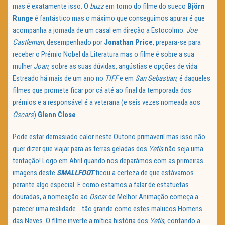
mas é exatamente isso. O
buzz
em torno do filme do sueco
Björn
Runge
é fantástico mas o máximo que conseguimos apurar é que
acompanha a jornada de um casal em direção a Estocolmo.
Joe
Castleman
, desempenhado por
Jonathan Price
, prepara-se para
receber o Prémio Nobel da Literatura mas o filme é sobre a sua
mulher
Joan
, sobre as suas dúvidas, angústias e opções de vida.
Estreado há mais de um ano no
TIFF
e em
San Sebastian
, é daqueles
filmes que promete ficar por cá até ao final da temporada dos
prémios e a responsável é a veterana (e seis vezes nomeada aos
Oscars
)
Glenn Close
.
Pode estar demasiado calor neste Outono primaveril mas isso não
quer dizer que viajar para as terras geladas dos
Yetis
não seja uma
tentação! Logo em Abril quando nos deparámos com as primeiras
imagens deste
SMALLFOOT
ficou a certeza de que estávamos
perante algo especial. E como estamos a falar de estatuetas
douradas, a nomeação ao
Oscar
de Melhor Animação começa a
parecer uma realidade… tão grande como estes malucos Homens
das Neves. O filme inverte a mítica história dos
Yetis
, contando a