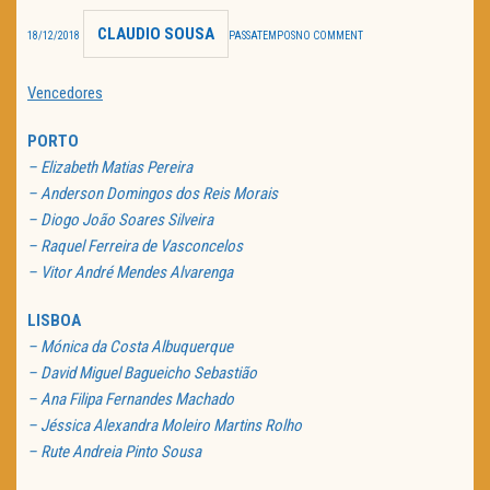
CLAUDIO SOUSA
TRAILER DO DIA
18/12/2018
PASSATEMPOS
NO COMMENT
Política de Privacidade
Vencedores
PORTO
– Elizabeth Matias Pereira
– Anderson Domingos dos Reis Morais
– Diogo João Soares Silveira
– Raquel Ferreira de Vasconcelos
– Vitor André Mendes Alvarenga
LISBOA
– Mónica da Costa Albuquerque
– David Miguel Bagueicho Sebastião
– Ana Filipa Fernandes Machado
– Jéssica Alexandra Moleiro Martins Rolho
– Rute Andreia Pinto Sousa