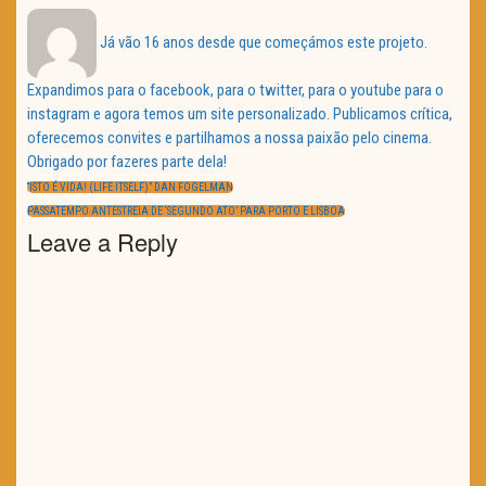
Já vão 16 anos desde que começámos este projeto.
Expandimos para o facebook, para o twitter, para o youtube para o
instagram e agora temos um site personalizado. Publicamos crítica,
oferecemos convites e partilhamos a nossa paixão pelo cinema.
Obrigado por fazeres parte dela!
Navegação
de
PREVIOUS
“ISTO É VIDA! (LIFE ITSELF)” DAN FOGELMAN
artigos
POST:
NEXT
PASSATEMPO ANTESTREIA DE ‘SEGUNDO ATO’ PARA PORTO E LISBOA
POST:
Leave a Reply