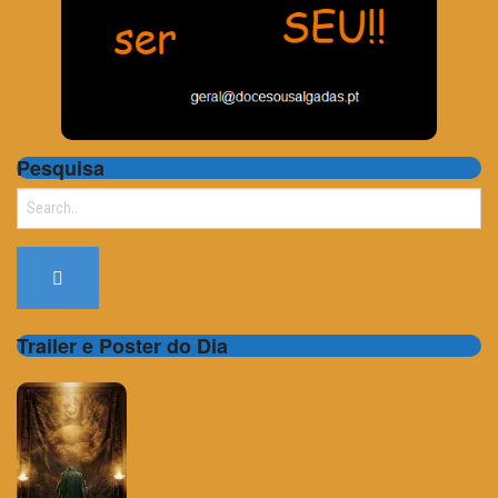
Pesquisa
Search
for:
Trailer e Poster do Dia