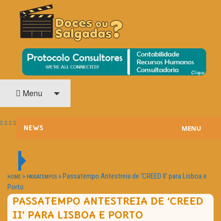
O Cinema? Uma Paixão!!
DOCES OU SALGADAS?
Menu
MENU
NEWS
ESTREIAS
PASSATEMPOS
»
»
Passatempo Antestreia de ‘CREED II’ para Lisboa e
HOME
PASSATEMPOS
Porto
HOME CINEMA
PASSATEMPO ANTESTREIA DE ‘CREED
II’ PARA LISBOA E PORTO
NOTA PESSOAL