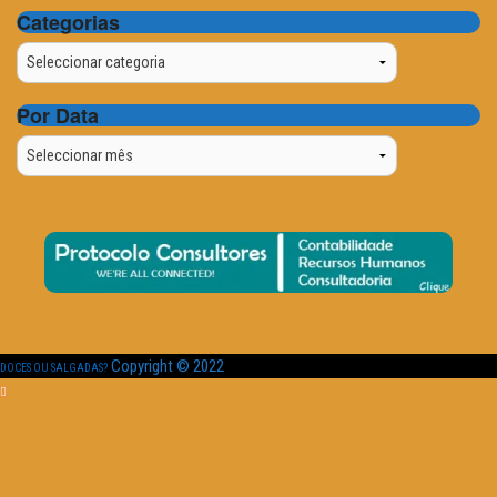
Categorias
Categorias
Por Data
Por
Data
Copyright © 2022
DOCES OU SALGADAS?