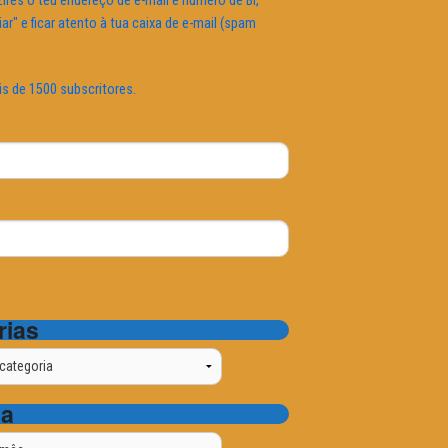
ires o teu endereço de e-mail e número de BI,
iar" e ficar atento à tua caixa de e-mail (spam
is de 1500 subscritores.
rias
ta