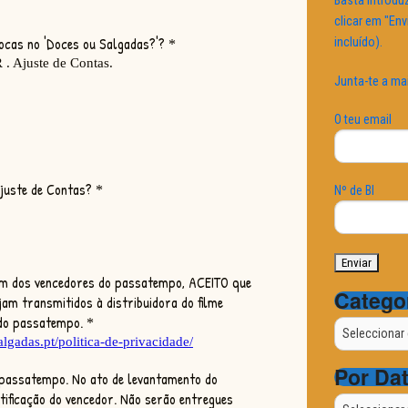
Basta introduz
clicar em "Env
incluído).
Junta-te a ma
O teu email
Nº de BI
Catego
Categorias
Por Da
Por