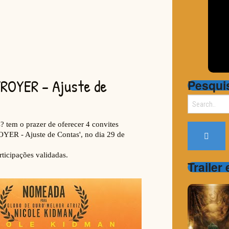
Pesqui
Search
for:
Trailer