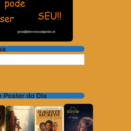
sa
 e Poster do Dia