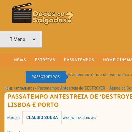
O Cinema? Uma Paixão!!
DOCES OU SALGADAS?
Menu
NEWS
ESTREIAS
PASSATEMPOS
HOME CINEM
PASSATEMPO ANTESTREIA DE ‘FINNICK: CRIATU
Passatempos
»
»
Passatempo Antestreia de ‘DESTROYER – Ajuste de Con
HOME
PASSATEMPOS
PASSATEMPO ANTESTREIA DE ‘DESTROYE
LISBOA E PORTO
CLAUDIO SOUSA
28/01/2019
PASSATEMPOS
NO COMMENT