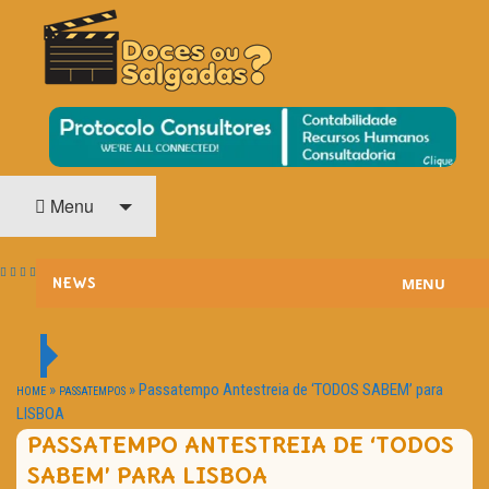
O Cinema? Uma Paixão!!
DOCES OU SALGADAS?
Menu
MENU
NEWS
ESTREIAS
PASSATEMPOS
»
»
Passatempo Antestreia de ‘TODOS SABEM’ para
HOME
PASSATEMPOS
LISBOA
HOME CINEMA
PASSATEMPO ANTESTREIA DE ‘TODOS
SABEM’ PARA LISBOA
NOTA PESSOAL