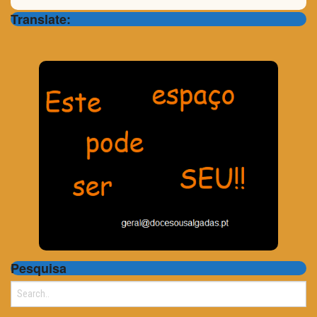
Translate:
Pesquisa
Search
for: