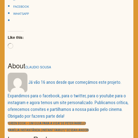
FACEBOOK
WHATSAPP
Like this:
Loading…
About
CLAUDIO SOUSA
Já vão 16 anos desde que começámos este projeto.
Expandimos para o facebook, para o twitter, para o youtube para o
instagram e agora temos um site personalizado. Publicamos crítica,
oferecemos convites e partilhamos a nossa paixão pelo cinema.
Obrigado por fazeres parte dela!
Navegação
de
PREVIOUS
“GREEN BOOK – UM GUIA PARA A VIDA” DE PETER FARRELLY
artigos
POST:
NEXT
“FAMÍLIA INSTANTÂNEA (INSTANT FAMILY)” DE SEAN ANDERS
POST: