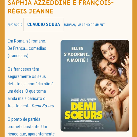
SAPHIA AZZEDDINE E FRANÇOIS-
TRAILER DO DIA
RÉGIS JEANNE
Política de Privacidade
CLAUDIO SOUSA
,
20/05/2019
ESTREIAS
MED D
NO COMMENT
Em Roma, sê romano.
De França… comédias
(francesas).
Os franceses têm
seguramente os seus
defeitos, a comédia não é
um deles. O que torna
ainda mais caricato o
trajeto deste
Demi-Sœurs
.
O ponto de partida
promete bastante. Um
ricaço que, aparentemente,