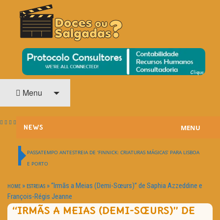
O Cinema? Uma Paixão!!
DOCES OU SALGADAS?
Menu
MENU
NEWS
ESTREIAS
PASSATEMPO ANTESTREIA DE ‘FINNICK: CRIATURAS MÁGICAS’ PARA LISBOA
E PORTO
PASSATEMPOS
»
»
“Irmãs a Meias (Demi-Sœurs)” de Saphia Azzeddine e
HOME
ESTREIAS
HOME CINEMA
François-Régis Jeanne
“IRMÃS A MEIAS (DEMI-SŒURS)” DE
NOTA PESSOAL