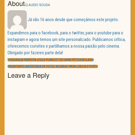
About
CLAUDIO SOUSA
Já vão 16 anos desde que começámos este projeto.
Expandimos para o facebook, para o twitter, para o youtube para o
instagram e agora temos um site personalizado. Publicamos crítica,
oferecemos convites e partilhamos a nossa paixão pelo cinema.
Obrigado por fazeres parte dela!
Navegação
de
PREVIOUS
“VINGANÇA PERFEITA (COLD PURSUIT)” DE HANS PETTER MOLAND
artigos
POST:
NEXT
PASSATEMPO ANTESTREIA DE ‘HOTEL MUMBAI’ PARA LISBOA E PORTO
POST:
Leave a Reply