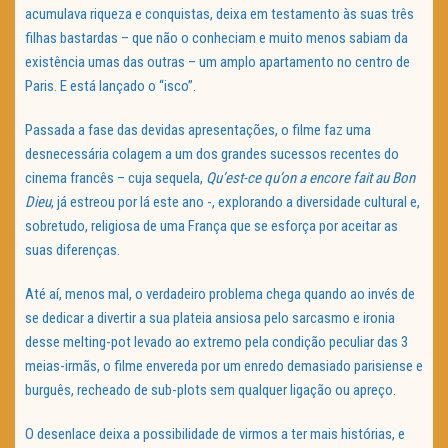
acumulava riqueza e conquistas, deixa em testamento às suas três
filhas bastardas – que não o conheciam e muito menos sabiam da
existência umas das outras – um amplo apartamento no centro de
Paris. E está lançado o “isco”.
Passada a fase das devidas apresentações, o filme faz uma
desnecessária colagem a um dos grandes sucessos recentes do
cinema francês – cuja sequela,
Qu’est-ce qu’on a encore fait au Bon
Dieu
, já estreou por lá este ano -, explorando a diversidade cultural e,
sobretudo, religiosa de uma França que se esforça por aceitar as
suas diferenças.
Até aí, menos mal, o verdadeiro problema chega quando ao invés de
se dedicar a divertir a sua plateia ansiosa pelo sarcasmo e ironia
desse melting-pot levado ao extremo pela condição peculiar das 3
meias-irmãs, o filme envereda por um enredo demasiado parisiense e
burguês, recheado de sub-plots sem qualquer ligação ou apreço.
O desenlace deixa a possibilidade de virmos a ter mais histórias, e