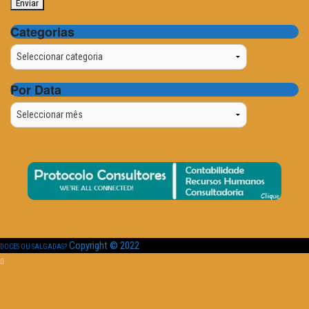
Categorias
Categorias
Por Data
Por
Data
Copyright © 2022
DOCES OU SALGADAS?