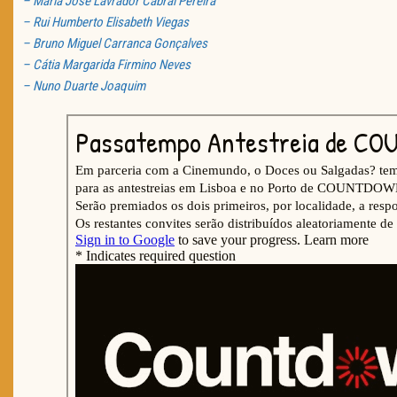
– Maria José Lavrador Cabral Pereira
– Rui Humberto Elisabeth Viegas
– Bruno Miguel Carranca Gonçalves
– Cátia Margarida Firmino Neves
– Nuno Duarte Joaquim