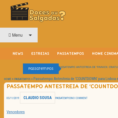
O Cinema? Uma Paixão!!
DOCES OU SALGADAS?
Menu
NEWS
ESTREIAS
PASSATEMPOS
HOME CINEM
PASSATEMPO ANTESTREIA DE ‘FINNICK: CRIATU
Passatempos
»
»
Passatempo Antestreia de ‘COUNTDOWN’ para Lisboa e
HOME
PASSATEMPOS
PASSATEMPO ANTESTREIA DE ‘COUNTDO
CLAUDIO SOUSA
05/11/2019
PASSATEMPOS
NO COMMENT
Vencedores