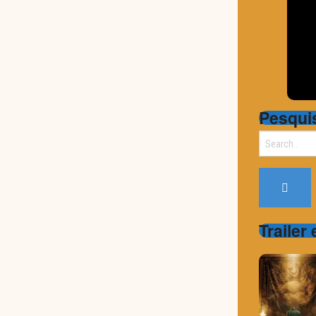
Pesqui
Search
for:
Trailer