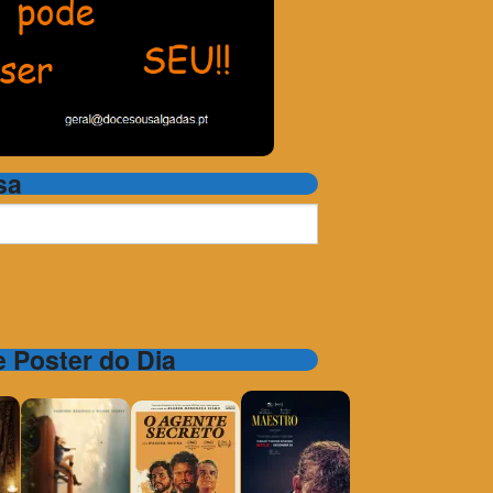
sa
 e Poster do Dia