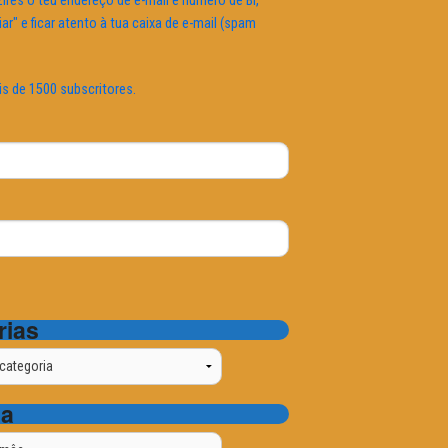
ires o teu endereço de e-mail e número de BI,
iar" e ficar atento à tua caixa de e-mail (spam
is de 1500 subscritores.
rias
ta