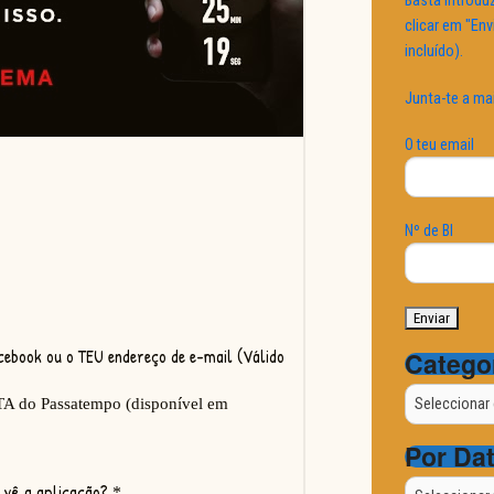
Basta introduz
clicar em "Env
incluído).
Junta-te a ma
O teu email
Nº de BI
Catego
Categorias
Por Da
Por