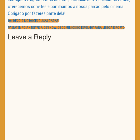
oferecemos convites e partilhamos a nossa paixão pelo cinema.
Obrigado por fazeres parte dela!
Navegação
de
PREVIOUS
10+ DE 2019 NO DOCES OU SALGADAS?
artigos
POST:
NEXT
PASSATEMPO ANTESTREIA DE ‘SNOW: OS DOMÍNIOS DO ESPELHO’ PARA LISBOA E PORTO
POST:
Leave a Reply