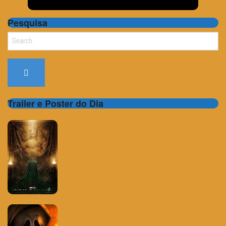
Pesquisa
Search
for:
Trailer e Poster do Dia