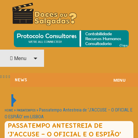
O Cinema? Uma Paixão!!
DOCES OU SALGADAS?
Menu
MENU
NEWS
ESTREIAS
PASSATEMPOS
»
»
Passatempo Antestreia de ‘J’ACCUSE – O OFICIAL E
HOME
PASSATEMPOS
O ESPIÃO’ em LISBOA
HOME CINEMA
PASSATEMPO ANTESTREIA DE
‘J’ACCUSE – O OFICIAL E O ESPIÃO’
NOTA PESSOAL