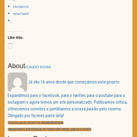
FACEBOOK
WHATSAPP
Like this:
Loading…
About
CLAUDIO SOUSA
Já vão 16 anos desde que começámos este projeto.
Expandimos para o facebook, para o twitter, para o youtube para o
instagram e agora temos um site personalizado. Publicamos crítica,
oferecemos convites e partilhamos a nossa paixão pelo cinema.
Obrigado por fazeres parte dela!
Navegação
de
PREVIOUS
“GODZILLA VS. KONG” DE ADAM WINGARD
artigos
POST:
NEXT
PASSATEMPO ANTESTREIA DE ‘NINGUÉM’ PARA LISBOA E PORTO
POST: