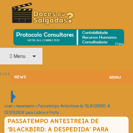
O Cinema? Uma Paixão!!
DOCES OU SALGADAS?
Menu
MENU
NEWS
ESTREIAS
PASSATEMPOS
»
»
Passatempo Antestreia de ‘BLACKBIRD: A
HOME
PASSATEMPOS
DESPEDIDA’ para Lisboa e Porto
HOME CINEMA
PASSATEMPO ANTESTREIA DE
‘BLACKBIRD: A DESPEDIDA’ PARA
NOTA PESSOAL