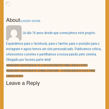
Loading…
About
CLAUDIO SOUSA
Já vão 16 anos desde que começámos este projeto.
Expandimos para o facebook, para o twitter, para o youtube para o
instagram e agora temos um site personalizado. Publicamos crítica,
oferecemos convites e partilhamos a nossa paixão pelo cinema.
Obrigado por fazeres parte dela!
Navegação
de
PREVIOUS
PASSATEMPO ANTESTREIA DE ‘DC LIGA DOS SUPER-PETS’ PARA LISBOA E PORTO
artigos
POST:
NEXT
PASSATEMPO ANTESTREIA DE ‘CURRAL DE MOINAS – OS BANQUEIROS DO POVO’ PARA
POST:
LISBOA E PORTO
Leave a Reply