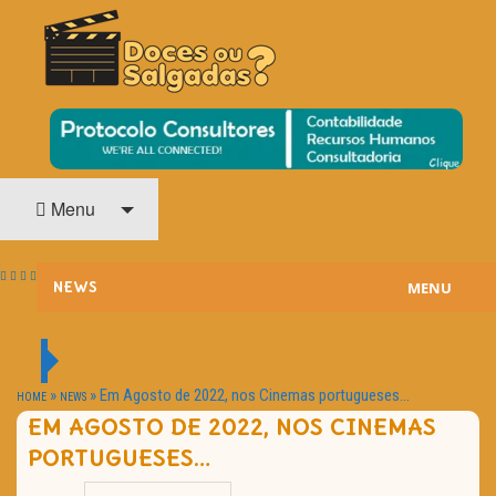
O Cinema? Uma Paixão!!
DOCES OU SALGADAS?
Menu
MENU
NEWS
ESTREIAS
PASSATEMPOS
»
»
Em Agosto de 2022, nos Cinemas portugueses…
HOME
NEWS
EM AGOSTO DE 2022, NOS CINEMAS
HOME CINEMA
PORTUGUESES…
NOTA PESSOAL