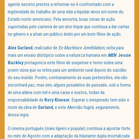
agente secreto prestes a reformar-se é confrontado com a
legitimidade do trabalho de uma vida a liquidar alvos em nome do
Estado norte-americano. Pela amostra, boas cenas de ação
suportadas pelo carisma de um ator ímpar que continua a dar cartas
no género e a atrair um público ávido por um bom filme de ação.
Alex Garland
, realizador de
Ex-Machina
e
Annihilation
, volta para
mais um ensaio distópico sobre a natureza humana em
MEN
.
Jessie
Buckley
protagoniza este filme de suspense e terror sobre uma
jovem viúva que se retira para um ambiente rural depois do suicídio
do seu marido. Porém, contrariamente às suas pretensões, ela não
encontrará paz, mas sim, alguns pesadelos do passado, sob a forma
de uma aldeia com mil e uma caras e sustos, todas da
responsabilidade de
Rory Kinnear
. Esperar o inesperado tem sido o
mote da obra de
Garland
, e este
Men
não fugirá, seguramente,
dessa regra.
O cinema português (mais ligeiro e popular) continua a apostar forte
no mês de Agosto com a adaptação da hilariante dupla imortalizada