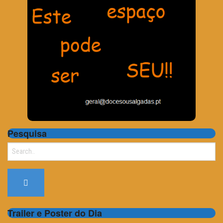
Pesquisa
Search
for:
Trailer e Poster do Dia