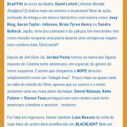
Brad Pitt
às luzes da ribalta.
David Leitch
(
Atomic Blonde,
Deadpool 2
) realiza mais um intenso e incansável filme de ação,
recheado de intriga e um elenco fantástico com nomes como
Joey
King, Aaron Taylor-Johnson, Brian Tyree Henry
ou
Sandra
Bullock
. Japão, terra dos samurais e do
yakuza
. Um mercenário tem
como missão recuperar uma pasta durante uma vertiginosa viagem
num comboio bala. Eletrizante!!
Depois de
Get Out
e
Us
,
Jordan Peele
tornou-se numa das figuras
maiores do Cinema norte-americano, em especial, do género de
terror-suspense. É assim que chegamos a
NOPE
, descrito
simplesmente como um “milagre mau”. Pouco mais ou quase nada
se sabe do enredo do filme, apenas que os sustos e o medo
assumem uma vez mais pleno destaque.
Daniel Kaluuya, Keke
Palmer
e
Steven Yeun
protagonizam num cenário rural norte-
americano a lembrar o western… moderno.
Por falar em regressos, temos também
Liam Neeson
de volta às
suas lides de
action hero
envelhecido em
BLACKLIGHT
. Nele um