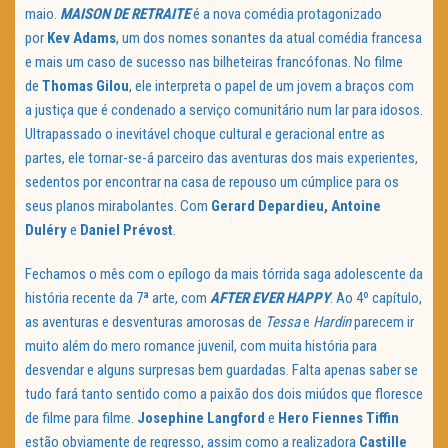
maio.
MAISON DE RETRAITE
é a nova comédia protagonizado
por
Kev Adams
, um dos nomes sonantes da atual comédia francesa
e mais um caso de sucesso nas bilheteiras francófonas. No filme
de
Thomas Gilou
, ele interpreta o papel de um jovem a braços com
a justiça que é condenado a serviço comunitário num lar para idosos.
Ultrapassado o inevitável choque cultural e geracional entre as
partes, ele tornar-se-á parceiro das aventuras dos mais experientes,
sedentos por encontrar na casa de repouso um cúmplice para os
seus planos mirabolantes. Com
Gerard Depardieu, Antoine
Duléry
e
Daniel Prévost
.
Fechamos o mês com o epílogo da mais tórrida saga adolescente da
história recente da 7ª arte, com
AFTER EVER HAPPY
. Ao 4º capítulo,
as aventuras e desventuras amorosas de
Tessa
e
Hardin
parecem ir
muito além do mero romance juvenil, com muita história para
desvendar e alguns surpresas bem guardadas. Falta apenas saber se
tudo fará tanto sentido como a paixão dos dois miúdos que floresce
de filme para filme.
Josephine Langford
e
Hero Fiennes Tiffin
estão obviamente de regresso, assim como a realizadora
Castille