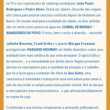
na TV e nos espetáculos de
stand-up comedy
por
João Paulo
Rodrigues
e
Pedro Alves
. Desta vez
Quim
e
Zeca
vão das origens
até Lisboa para arrumar uma boa confusão depois de herdarem um…
Banco. Do mundo rural para a ruralidade da cidade, os dois
artistas
vão-se sentir como peixes na água em
CURRAL DE MOINAS –
BANQUEIROS DO POVO
. O resto, bem o resto é diversão… nacional!
Juliette Binoche, Frank Grillo
e o grande
Morgan Freeman
protagonizam
PARADISE HIGHWAY
, um thriller dramático sobre uma
realidade bem mais verídica do que seria desejável. O rapto/tráfico
de menores… e a criminalidade por detrás deste flagelo prometem
alertam os espetadores para a crueldade da situação e o trabalho
que há a fazer para a combater. No filme de
Ana Gutto
, uma
camionista é intimidada a transportar uma mercadoria para salvar a
pele do seu irmão a cumprir pena numa prisão estatal. Até ao dia que
a
mercadoria
é uma menina indefesa… o que alterará decididamente
as regras do jogo.
Confirmada a sua estreia, recuperamos a antevisão publicada em