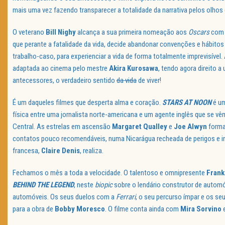
mais uma vez fazendo transparecer a totalidade da narrativa pelos olho
O veterano
Bill Nighy
alcança a sua primeira nomeação aos
Oscars
co
que perante a fatalidade da vida, decide abandonar convenções e hábit
trabalho-caso, para experienciar a vida de forma totalmente imprevisível.
adaptada ao cinema pelo mestre
Akira Kurosawa
, tendo agora direito a
antecessores, o verdadeiro sentido
da vida
de viver!
É um daqueles filmes que desperta alma e coração.
STARS AT NOON
é um
física entre uma jornalista norte-americana e um agente inglês que se vê
Central. As estrelas em ascensão
Margaret Qualley
e
Joe Alwyn
forma
contatos pouco recomendáveis, numa Nicarágua recheada de perigos e in
francesa,
Claire Denis
, realiza.
Fechamos o mês a toda a velocidade. O talentoso e omnipresente
Frank
BEHIND THE LEGEND
, neste
biopic
sobre o lendário construtor de automó
automóveis. Os seus duelos com a
Ferrari
, o seu percurso ímpar e os s
para a obra de
Bobby Moresco
. O filme conta ainda com
Mira Sorvino