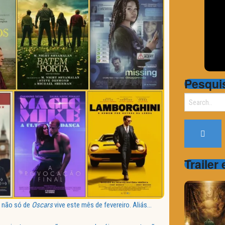
Pesqui
Search
for:
Trailer
 não só de
Oscars
vive este mês de fevereiro. Aliás…