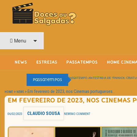
O Cinema? Uma Paixão!!
DOCES OU SALGADAS?
Menu
NEWS
ESTREIAS
PASSATEMPOS
HOME CINEM
PASSATEMPO ANTESTREIA DE ‘FINNICK: CRIATU
Passatempos
»
»
Em fevereiro de 2023, nos Cinemas portugueses…
HOME
NEWS
EM FEVEREIRO DE 2023, NOS CINEMAS
CLAUDIO SOUSA
06/02/2023
NEWS
NO COMMENT