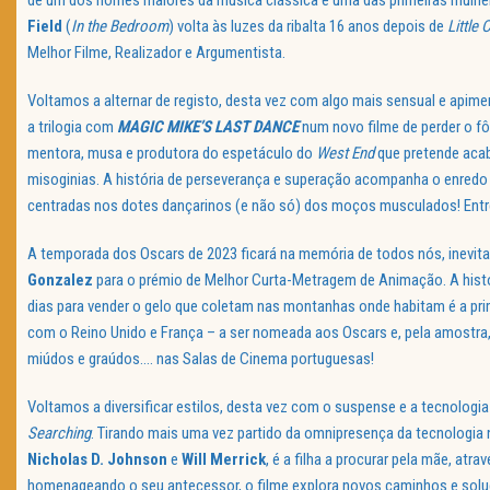
de um dos nomes maiores da música clássica e uma das primeiras mulher
Field
(
In the Bedroom
) volta às luzes da ribalta 16 anos depois de
Little 
Melhor Filme, Realizador e Argumentista.
Voltamos a alternar de registo, desta vez com algo mais sensual e apim
a trilogia com
MAGIC MIKE’S LAST DANCE
num novo filme de perder o f
mentora, musa e produtora do espetáculo do
West End
que pretende acab
misoginias. A história de perseverança e superação acompanha o enred
centradas nos dotes dançarinos (e não só) dos moços musculados! Ent
A temporada dos Oscars de 2023 ficará na memória de todos nós, inevi
Gonzalez
para o prémio de Melhor Curta-Metragem de Animação. A histór
dias para vender o gelo que coletam nas montanhas onde habitam é a pr
com o Reino Unido e França – a ser nomeada aos Oscars e, pela amostra,
miúdos e graúdos…. nas Salas de Cinema portuguesas!
Voltamos a diversificar estilos, desta vez com o suspense e a tecnologi
Searching
. Tirando mais uma vez partido da omnipresença da tecnologia n
Nicholas D. Johnson
e
Will Merrick
, é a filha a procurar pela mãe, atr
homenageando o seu antecessor, o filme explora novos caminhos e soluç