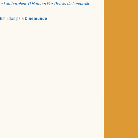
ia e Lamborghini: O Homem Por Detrás da Lenda
são
tribuídos pela
Cinemundo
.