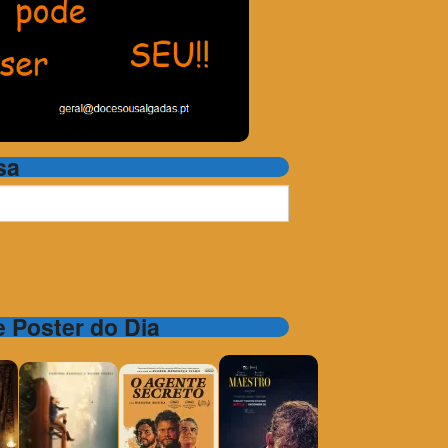
sa
 e Poster do Dia