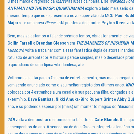
O mês marca o regresso da
Marvel
às luzes da ribalta. E se
Wakanda For
ANT-MAN AND THE WASP: QUANTUMANIA
explora o lado mais sério 
mesmo tempo que nos apresenta o novo super-vilão do MCU.
Paul Rud
Majors
… e uma nova
Phase
está prestes a despontar.
Peyton Reed
volt
Bem, mas se estamos a falar de prémios temos, obrigatoriamente, de via
Collin Farrell
e
Brendan Gleeson
em
THE BANSHEES OF INISHERIN
.
M
Missouri
) volta a trabalhar com a esta fantástica dupla de atores irland
rotulado de arrebatador. A história parece simples, mas o desenlace pro
o quotidiano de uma típica vila irlandesa, até…
Voltamos a saltar para o Cinema de entretenimento, mas mas carregado
vem sendo anunciado como o seu melhor registo dos últimos anos.
KNO
colocada por 4 estranhos a um casal e à sua pequena filha, obrigados a e
extermínio.
Dave Bautista, Nikki Amuka-Bird Rupert Grint
e
Abby Qu
ano, e só podemos esperar por (mais) um momento mágico do “ilusionista
TÁR
volta a demonstrar o enormíssimo talento de
Cate Blanchett
, naqu
desempenhos do ano. A vencedora de dois Oscars interpreta a lendária 