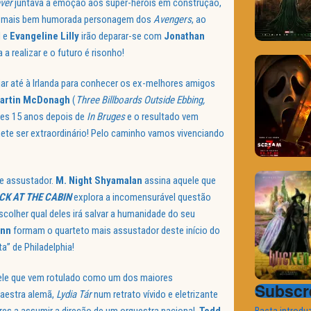
ever
juntava a emoção aos super-heróis em construção,
da mais bem humorada personagem dos
Avengers
, ao
d
e
Evangeline Lilly
irão deparar-se com
Jonathan
a a realizar e o futuro é risonho!
jar até à Irlanda para conhecer os ex-melhores amigos
artin McDonagh
(
Three Billboards Outside Ebbing,
eses 15 anos depois de
In Bruges
e o resultado vem
mete ser extraordinário! Pelo caminho vamos vivenciando
 e assustador.
M. Night Shyamalan
assina aquele que
CK AT THE CABIN
explora a incomensurável questão
scolher qual deles irá salvar a humanidade do seu
inn
formam o quarteto mais assustador deste início do
” de Philadelphia!
ele que vem rotulado como um dos maiores
Subscre
maestra alemã,
Lydia Tár
num retrato vívido e eletrizante