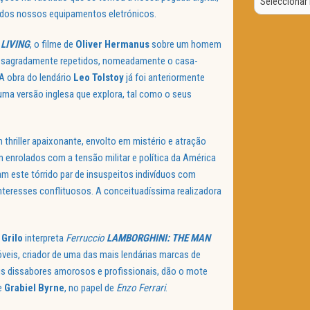
Data
s dos nossos equipamentos eletrónicos.
m
LIVING
, o filme de
Oliver Hermanus
sobre um homem
os sagradamente repetidos, nomeadamente o casa-
 A obra do lendário
Leo Tolstoy
já foi anteriormente
 uma versão inglesa que explora, tal como o seus
 thriller apaixonante, envolto em mistério e atração
m enrolados com a tensão militar e política da América
m este tórrido par de insuspeitos indivíduos com
teresses conflituosos. A conceituadíssima realizadora
 Grilo
interpreta
Ferruccio
LAMBORGHINI: THE MAN
veis, criador de uma das mais lendárias marcas de
eus dissabores amorosos e profissionais, dão o mote
e
Grabiel Byrne
, no papel de
Enzo Ferrari
.