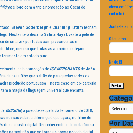
es a assumir a direção de um orquestra nacional.
Todd
Basta introduz
clicar em "Env
Children
e logo com a tripla nomeação ao Oscar de
incluído).
Junta-te a ma
entado.
Steven Soderbergh
e
Channing Tatum
fecham
ôlego. Neste novo desafio
Salma Hayek
veste a pele de
O teu email
ar de uma vez por todas com preconceitos e
o do filme, mesmo que todas as atenções estejam
retenimento em estado puro.
Nº de BI
tavelmente, pela nomeação de
ICE MERCHANTS
de
João
ia de pai e filho que saltão de paraquedas todos os
imeira produção portuguesa – neste caso em co-parceria
 tem a magia da linguagem universal que encanta
Catego
Categorias
a de
MISSING
, a pseudo-sequela do fenómeno de 2018,
as nossas vidas, a diferença é que agora, no filme de
Por Da
avés do seu rasto digital. Reconhecendo e de certa forma
Por
ões na vastidão que se tornou a nossa pegada digital,