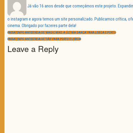
Já vão 16 anos desde que começámos este projeto. Expandimos
o instagram e agora temos um site personalizado. Publicamos crítica, o
Navegação
cinema. Obrigado por fazeres parte dela!
de
PREVIOUS
artigos
PASSATEMPO ANTESTREIA DE ‘MAGIC MIKE: A ÚLTIMA DANÇA’ PARA LISBOA E PORTO
POST:
NEXT
PASSATEMPO ANTESTREIA DE “TÁR” PARA PORTO E LISBOA
POST:
Leave a Reply