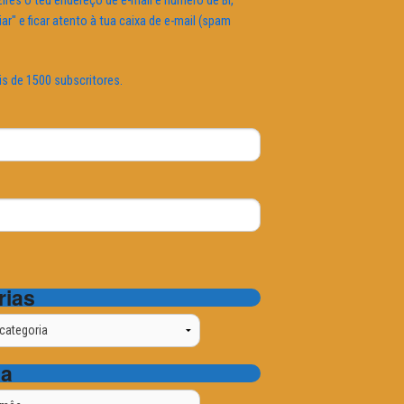
ires o teu endereço de e-mail e número de BI,
iar" e ficar atento à tua caixa de e-mail (spam
is de 1500 subscritores.
rias
ta