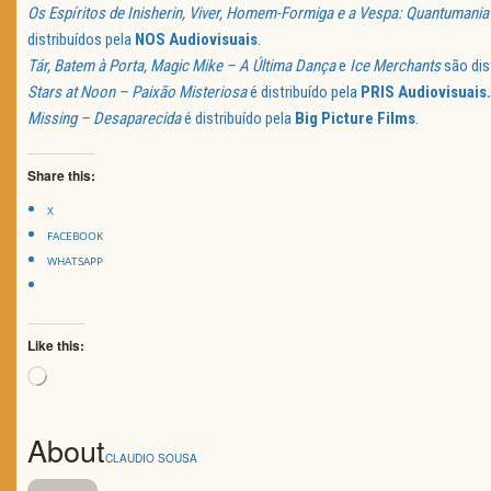
Os Espíritos de Inisherin, Viver, Homem-Formiga e a Vespa: Quantuman
distribuídos pela
NOS Audiovisuais
.
Tár, Batem à Porta, Magic Mike – A Última Dança
e
Ice Merchants
são dis
Stars at Noon – Paixão Misteriosa
é distribuído pela
PRIS Audiovisuais.
Missing – Desaparecida
é distribuído pela
Big Picture Films
.
Share this:
X
FACEBOOK
WHATSAPP
Like this:
Loading…
About
CLAUDIO SOUSA