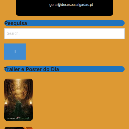
Pesquisa
Search
for:
Trailer e Poster do Dia