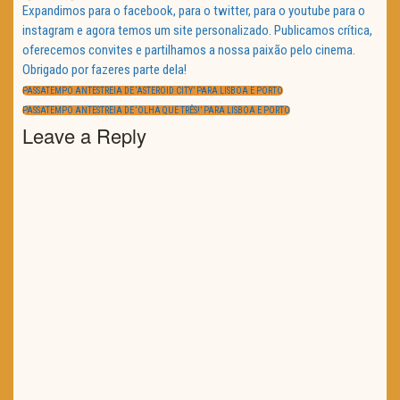
Expandimos para o facebook, para o twitter, para o youtube para o
instagram e agora temos um site personalizado. Publicamos crítica,
oferecemos convites e partilhamos a nossa paixão pelo cinema.
Obrigado por fazeres parte dela!
Navegação
de
PREVIOUS
PASSATEMPO ANTESTREIA DE ‘ASTEROID CITY’ PARA LISBOA E PORTO
artigos
POST:
NEXT
PASSATEMPO ANTESTREIA DE ‘OLHA QUE TRÊS!’ PARA LISBOA E PORTO
POST:
Leave a Reply