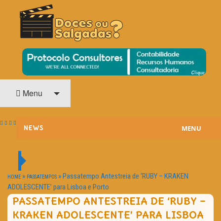
O Cinema? Uma Paixão!!
DOCES OU SALGADAS?
Menu
MENU
NEWS
ESTREIAS
PASSATEMPOS
»
»
Passatempo Antestreia de ‘RUBY – KRAKEN
HOME
PASSATEMPOS
ADOLESCENTE’ para Lisboa e Porto
HOME CINEMA
PASSATEMPO ANTESTREIA DE ‘RUBY –
KRAKEN ADOLESCENTE’ PARA LISBOA
NOTA PESSOAL