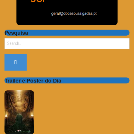
Pesquisa
Search
for:
Trailer e Poster do Dia