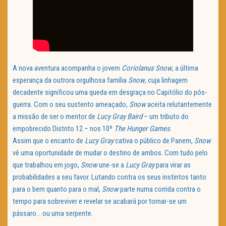
A nova aventura acompanha o jovem
Coriolanus Snow
, a última
esperança da outrora orgulhosa família
Snow
, cuja linhagem
decadente significou uma queda em desgraça no Capitólio do pós-
guerra. Com o seu sustento ameaçado,
Snow
aceita relutantemente
a missão de ser o mentor de
Lucy Gray Baird
– um tributo do
empobrecido Distrito 12 – nos 10º
The Hunger Games
.
Assim que o encanto de
Lucy Gray
cativa o público de Panem,
Snow
vê uma oportunidade de mudar o destino de ambos. Com tudo pelo
que trabalhou em jogo,
Snow
une-se a
Lucy Gray
para virar as
probabilidades a seu favor. Lutando contra os seus instintos tanto
para o bem quanto para o mal,
Snow
parte numa corrida contra o
tempo para sobreviver e revelar se acabará por tornar-se um
pássaro… ou uma serpente.