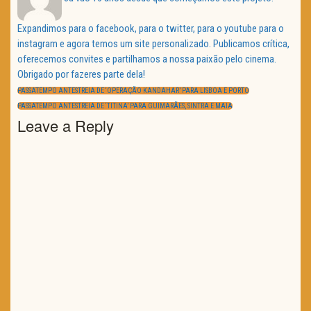
Expandimos para o facebook, para o twitter, para o youtube para o
instagram e agora temos um site personalizado. Publicamos crítica,
oferecemos convites e partilhamos a nossa paixão pelo cinema.
Obrigado por fazeres parte dela!
Navegação
de
PREVIOUS
PASSATEMPO ANTESTREIA DE ‘OPERAÇÃO KANDAHAR’ PARA LISBOA E PORTO
artigos
POST:
NEXT
PASSATEMPO ANTESTREIA DE ‘TITINA’ PARA GUIMARÃES, SINTRA E MAIA
POST:
Leave a Reply