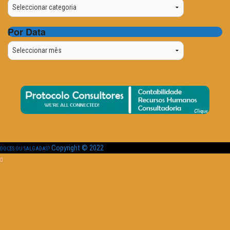
Categorias
Por Data
Por
Data
Copyright © 2022
DOCES OU SALGADAS?