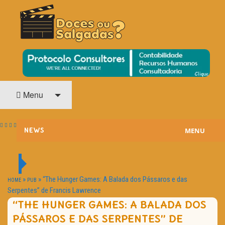
O Cinema? Uma Paixão!!
DOCES OU SALGADAS?
Menu
MENU
NEWS
ESTREIAS
PASSATEMPOS
»
»
“The Hunger Games: A Balada dos Pássaros e das
HOME
PUB
Serpentes” de Francis Lawrence
HOME CINEMA
“THE HUNGER GAMES: A BALADA DOS
PÁSSAROS E DAS SERPENTES” DE
NOTA PESSOAL