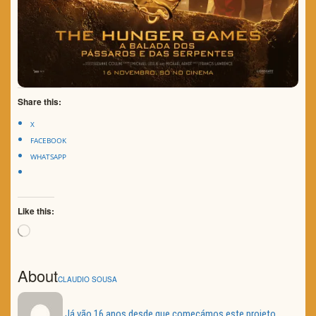
Share this:
X
FACEBOOK
WHATSAPP
Like this:
Loading…
About
CLAUDIO SOUSA
Já vão 16 anos desde que começámos este projeto.