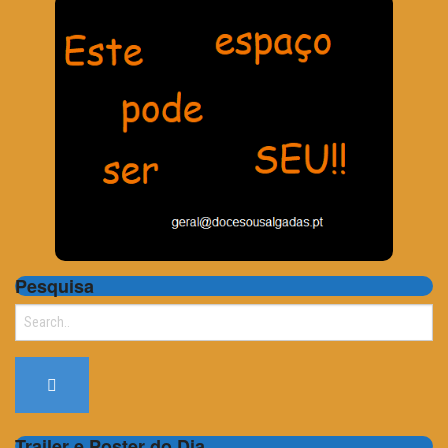
Pesquisa
Search
for:
Trailer e Poster do Dia