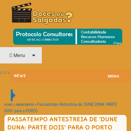
O Cinema? Uma Paixão!!
DOCES OU SALGADAS?
Menu
MENU
NEWS
ESTREIAS
PASSATEMPOS
»
»
Passatempo Antestreia de ‘DUNE DUNA: PARTE
HOME
PASSATEMPOS
DOIS’ para o PORTO
HOME CINEMA
PASSATEMPO ANTESTREIA DE ‘DUNE
DUNA: PARTE DOIS’ PARA O PORTO
NOTA PESSOAL