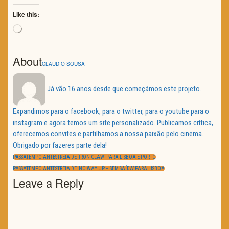
Like this:
Loading…
About
CLAUDIO SOUSA
Já vão 16 anos desde que começámos este projeto.
Expandimos para o facebook, para o twitter, para o youtube para o
instagram e agora temos um site personalizado. Publicamos crítica,
oferecemos convites e partilhamos a nossa paixão pelo cinema.
Obrigado por fazeres parte dela!
Navegação
de
PREVIOUS
PASSATEMPO ANTESTREIA DE ‘IRON CLAW’ PARA LISBOA E PORTO
artigos
POST:
NEXT
PASSATEMPO ANTESTREIA DE ‘NO WAY UP – SEM SAÍDA’ PARA LISBOA
POST:
Leave a Reply