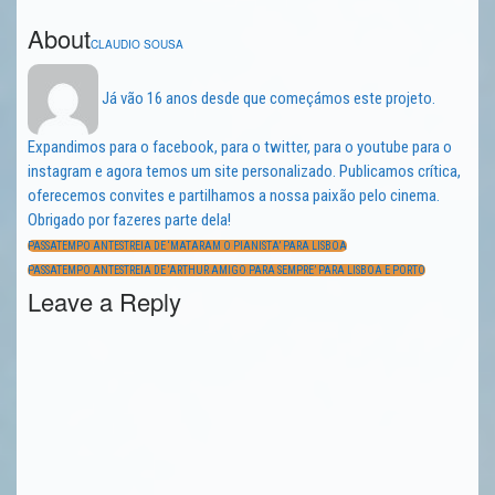
About
CLAUDIO SOUSA
Já vão 16 anos desde que começámos este projeto.
Expandimos para o facebook, para o twitter, para o youtube para o
instagram e agora temos um site personalizado. Publicamos crítica,
oferecemos convites e partilhamos a nossa paixão pelo cinema.
Obrigado por fazeres parte dela!
Navegação
de
PREVIOUS
PASSATEMPO ANTESTREIA DE ‘MATARAM O PIANISTA’ PARA LISBOA
artigos
POST:
NEXT
PASSATEMPO ANTESTREIA DE ‘ARTHUR AMIGO PARA SEMPRE’ PARA LISBOA E PORTO
POST:
Leave a Reply