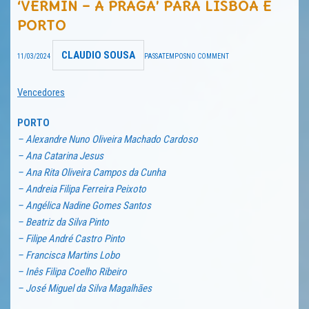
‘VERMIN – A PRAGA’ PARA LISBOA E
TRAILER DO DIA
PORTO
Política de Privacidade
CLAUDIO SOUSA
11/03/2024
PASSATEMPOS
NO COMMENT
Vencedores
PORTO
– Alexandre Nuno Oliveira Machado Cardoso
– Ana Catarina Jesus
– Ana Rita Oliveira Campos da Cunha
– Andreia Filipa Ferreira Peixoto
– Angélica Nadine Gomes Santos
– Beatriz da Silva Pinto
– Filipe André Castro Pinto
– Francisca Martins Lobo
– Inês Filipa Coelho Ribeiro
– José Miguel da Silva Magalhães