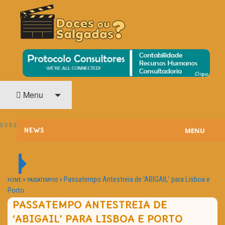
O Cinema? Uma Paixão!!
DOCES OU SALGADAS?
Menu
MENU
NEWS
ESTREIAS
PASSATEMPOS
»
»
Passatempo Antestreia de ‘ABIGAIL’ para Lisboa e
HOME
PASSATEMPOS
Porto
HOME CINEMA
PASSATEMPO ANTESTREIA DE
‘ABIGAIL’ PARA LISBOA E PORTO
NOTA PESSOAL