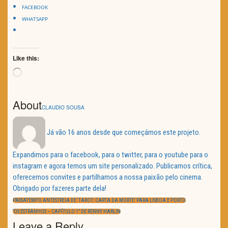
FACEBOOK
WHATSAPP
Like this:
Loading…
About
CLAUDIO SOUSA
Já vão 16 anos desde que começámos este projeto.
Expandimos para o facebook, para o twitter, para o youtube para o
instagram e agora temos um site personalizado. Publicamos crítica,
oferecemos convites e partilhamos a nossa paixão pelo cinema.
Obrigado por fazeres parte dela!
Navegação
de
PREVIOUS
PASSATEMPO ANTESTREIA DE ‘TAROT: CARTA DA MORTE’ PARA LISBOA E PORTO
artigos
POST:
NEXT
“OS ESTRANHOS – CAPÍTULO 1” DE RENNY HARLIN
POST:
Leave a Reply