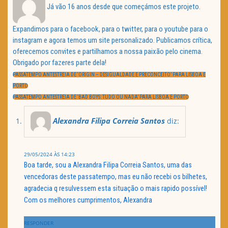
Já vão 16 anos desde que começámos este projeto.
Expandimos para o facebook, para o twitter, para o youtube para o
instagram e agora temos um site personalizado. Publicamos crítica,
oferecemos convites e partilhamos a nossa paixão pelo cinema.
Obrigado por fazeres parte dela!
Navegação
de
PREVIOUS
PASSATEMPO ANTESTREIA DE ‘ORIGIN – DESIGUALDADE E PRECONCEITO’ PARA LISBOA E
artigos
POST:
PORTO
NEXT
PASSATEMPO ANTESTREIA DE ‘BAD BOYS: TUDO OU NADA’ PARA LISBOA E PORTO
POST:
Alexandra Filipa Correia Santos
diz:
29/05/2024 ÀS 14:23
Boa tarde, sou a Alexandra Filipa Correia Santos, uma das
vencedoras deste passatempo, mas eu não recebi os bilhetes,
agradecia q resulvessem esta situação o mais rapido possível!
Com os melhores cumprimentos, Alexandra
RESPONDER