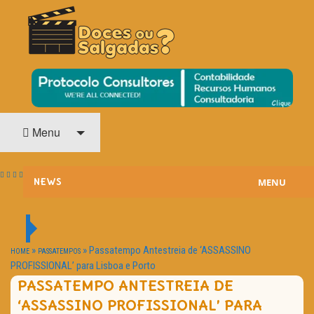
O Cinema? Uma Paixão!!
DOCES OU SALGADAS?
Menu
MENU
NEWS
ESTREIAS
PASSATEMPOS
»
»
Passatempo Antestreia de ‘ASSASSINO
HOME
PASSATEMPOS
PROFISSIONAL’ para Lisboa e Porto
HOME CINEMA
PASSATEMPO ANTESTREIA DE
‘ASSASSINO PROFISSIONAL’ PARA
NOTA PESSOAL