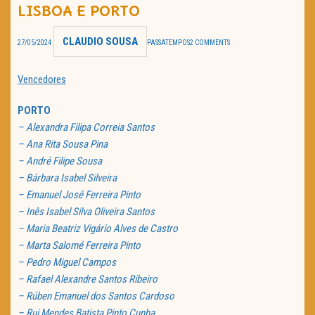
LISBOA E PORTO
TRAILER DO DIA
CLAUDIO SOUSA
27/05/2024
PASSATEMPOS
2 COMMENTS
Política de Privacidade
Vencedores
PORTO
– Alexandra Filipa Correia Santos
– Ana Rita Sousa Pina
– André Filipe Sousa
– Bárbara Isabel Silveira
– Emanuel José Ferreira Pinto
– Inês Isabel Silva Oliveira Santos
– Maria Beatriz Vigário Alves de Castro
– Marta Salomé Ferreira Pinto
– Pedro Miguel Campos
– Rafael Alexandre Santos Ribeiro
– Rúben Emanuel dos Santos Cardoso
– Rui Mendes Batista Pinto Cunha