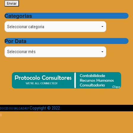
Categorias
Categorias
Por Data
Por
Data
Copyright © 2022
DOCES OU SALGADAS?