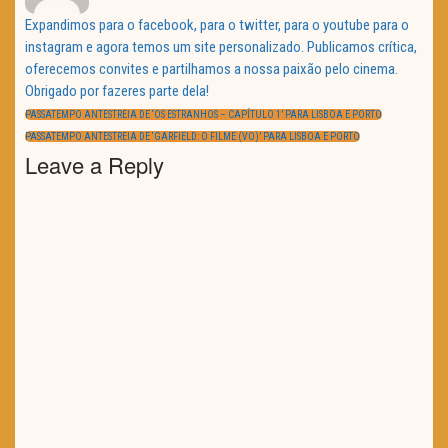
Expandimos para o facebook, para o twitter, para o youtube para o
instagram e agora temos um site personalizado. Publicamos crítica,
oferecemos convites e partilhamos a nossa paixão pelo cinema.
Obrigado por fazeres parte dela!
Navegação
de
PREVIOUS
PASSATEMPO ANTESTREIA DE ‘OS ESTRANHOS – CAPÍTULO 1’ PARA LISBOA E PORTO
artigos
POST:
NEXT
PASSATEMPO ANTESTREIA DE ‘GARFIELD: O FILME (VO)’ PARA LISBOA E PORTO
POST:
Leave a Reply