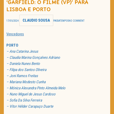
‘GARFIELD: O FILME (VP)’ PARA
TRAILER DO DIA
LISBOA E PORTO
Política de Privacidade
CLAUDIO SOUSA
17/05/2024
PASSATEMPOS
NO COMMENT
Vencedores
PORTO
– Ana Catarina Jesus
– Claudia Marina Gonçalves Adriano
– Daniela Nunes Bento
– Filipa dos Santos Oliveira
– Joni Ramos Freitas
– Mariana Modesto Cunha
– Mónica Alexandra Pinto Almeida Melo
– Nuno Miguel de Jesus Cardoso
– Sofia Da Silva Ferreira
– Vítor Hélder Carapuço Duarte