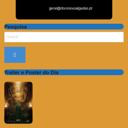
Pesquisa
Search
for:
Trailer e Poster do Dia