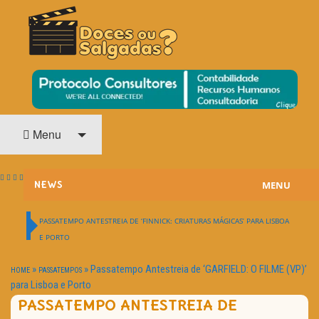
O Cinema? Uma Paixão!!
DOCES OU SALGADAS?
Menu
MENU
NEWS
ESTREIAS
PASSATEMPO ANTESTREIA DE ‘FINNICK: CRIATURAS MÁGICAS’ PARA LISBOA
E PORTO
PASSATEMPOS
»
»
Passatempo Antestreia de ‘GARFIELD: O FILME (VP)’
HOME
PASSATEMPOS
HOME CINEMA
para Lisboa e Porto
PASSATEMPO ANTESTREIA DE
NOTA PESSOAL