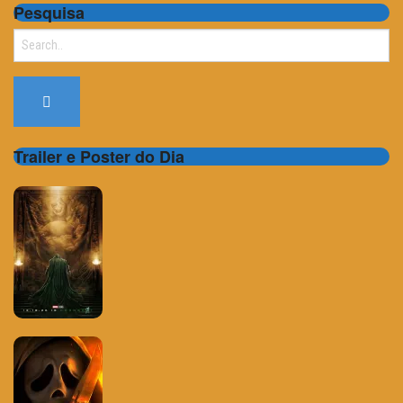
Pesquisa
Search
for:
Trailer e Poster do Dia