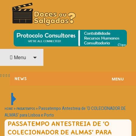
O Cinema? Uma Paixão!!
DOCES OU SALGADAS?
Menu
MENU
NEWS
ESTREIAS
PASSATEMPOS
»
»
Passatempo Antestreia de ‘O COLECIONADOR DE
HOME
PASSATEMPOS
ALMAS’ para Lisboa e Porto
HOME CINEMA
PASSATEMPO ANTESTREIA DE ‘O
COLECIONADOR DE ALMAS’ PARA
NOTA PESSOAL