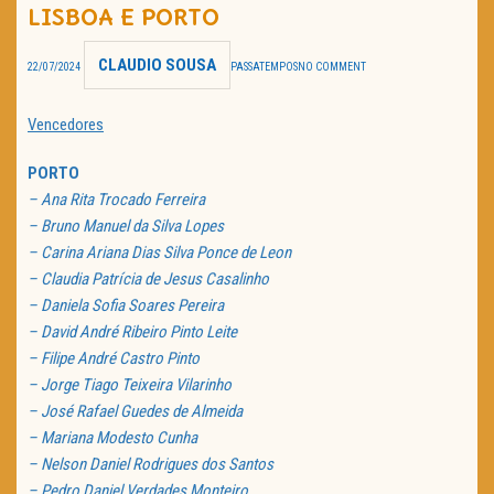
LISBOA E PORTO
TRAILER DO DIA
CLAUDIO SOUSA
22/07/2024
PASSATEMPOS
NO COMMENT
Política de Privacidade
Vencedores
PORTO
– Ana Rita Trocado Ferreira
– Bruno Manuel da Silva Lopes
– Carina Ariana Dias Silva Ponce de Leon
– Claudia Patrícia de Jesus Casalinho
– Daniela Sofia Soares Pereira
– David André Ribeiro Pinto Leite
– Filipe André Castro Pinto
– Jorge Tiago Teixeira Vilarinho
– José Rafael Guedes de Almeida
– Mariana Modesto Cunha
– Nelson Daniel Rodrigues dos Santos
– Pedro Daniel Verdades Monteiro