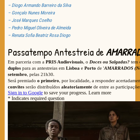
– Diogo Armando Barreiro da Silva
– Gonçalo Nunes Moreira
– José Marques Coelho
– Pedro Miguel Oliveira de Almeida
– Renata Sofia Beatriz Rosa Diogo