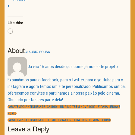
Like this:
Loading…
About
CLAUDIO SOUSA
Já vão 16 anos desde que começámos este projeto.
Expandimos para o facebook, para o twitter, para o youtube para o
instagram e agora temos um site personalizado. Publicamos crítica,
oferecemos convites e partilhamos a nossa paixão pelo cinema.
Obrigado por fazeres parte dela!
Navegação
de
PREVIOUS
PASSATEMPO ANTESTREIA DE “DADDIO – UMA NOITE EM NOVA IORQUE” PARA LISBOA E
artigos
POST:
PORTO
NEXT
PASSATEMPO ANTESTREIA DE ‘LEE MILLER: NA LINHA DA FRENTE’ PARA O PORTO
POST:
Leave a Reply