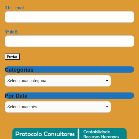
O teu email
Nº de BI
Categorias
Categorias
Por Data
Por
Data