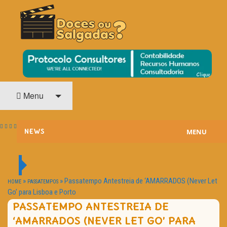
O Cinema? Uma Paixão!!
DOCES OU SALGADAS?
Menu
MENU
NEWS
ESTREIAS
PASSATEMPOS
»
»
Passatempo Antestreia de ‘AMARRADOS (Never Let
HOME
PASSATEMPOS
Go’ para Lisboa e Porto
HOME CINEMA
PASSATEMPO ANTESTREIA DE
‘AMARRADOS (NEVER LET GO’ PARA
NOTA PESSOAL