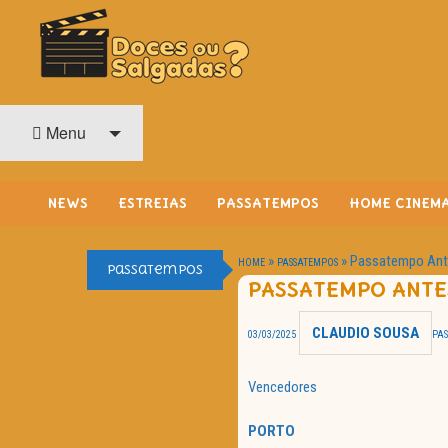
O Cinema? Uma Paixão!!
DOCES OU SALGADAS?
Menu
NEWS
ESTREIAS
PASSATEMPOS
HOME CINEM
»
»
Passatempo Ante
HOME
PASSATEMPOS
Passatempos
PASSATEMPO ANTES
CLAUDIO SOUSA
03/03/2025
PA
Vencedores
PORTO