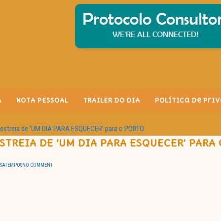
A
NOTA PESSOAL
TRAILER DO DIA
Política de Pri
streia de ‘UM DIA PARA ESQUECER’ para o PORTO
TREIA DE ‘UM DIA PARA ESQUECER’ PARA
SSATEMPOS
NO COMMENT