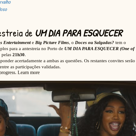
rvalho
doso