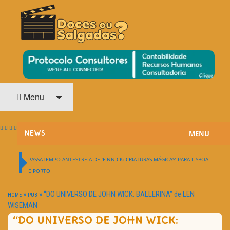
O Cinema? Uma Paixão!!
DOCES OU SALGADAS?
Menu
MENU
NEWS
ESTREIAS
PASSATEMPO ANTESTREIA DE ‘FINNICK: CRIATURAS MÁGICAS’ PARA LISBOA
E PORTO
PASSATEMPOS
»
»
“DO UNIVERSO DE JOHN WICK: BALLERINA” de LEN
HOME
PUB
HOME CINEMA
WISEMAN
“DO UNIVERSO DE JOHN WICK:
NOTA PESSOAL