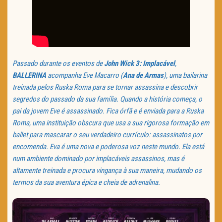
Passado durante os eventos de
John Wick 3: Implacável
,
BALLERINA
acompanha Eve Macarro (
Ana de Armas
), uma bailarina
treinada pelos Ruska Roma para se tornar assassina e descobrir
segredos do passado da sua família. Quando a história começa, o
pai da jovem Eve é assassinado. Fica órfã e é enviada para a Ruska
Roma, uma instituição obscura que usa a sua rigorosa formação em
ballet para mascarar o seu verdadeiro currículo: assassinatos por
encomenda. Eva é uma nova e poderosa voz neste mundo. Ela está
num ambiente dominado por implacáveis assassinos, mas é
altamente treinada e procura vingança à sua maneira, mudando os
termos da sua aventura épica e cheia de adrenalina.