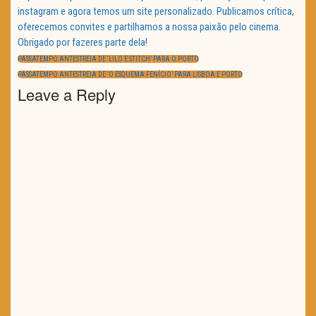
instagram e agora temos um site personalizado. Publicamos crítica,
oferecemos convites e partilhamos a nossa paixão pelo cinema.
Obrigado por fazeres parte dela!
Navegação
de
PREVIOUS
PASSATEMPO ANTESTREIA DE ‘LILO E STITCH’ PARA O PORTO
artigos
POST:
NEXT
PASSATEMPO ANTESTREIA DE ‘O ESQUEMA FENÍCIO’ PARA LISBOA E PORTO
POST:
Leave a Reply