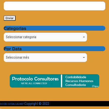
Categorias
Categorias
Por Data
Por
Data
Copyright © 2022
DOCES OU SALGADAS?