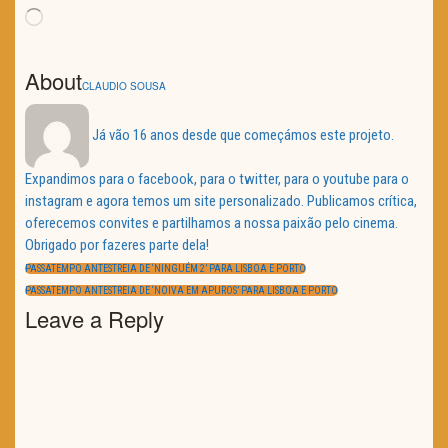
Loading…
About
CLAUDIO SOUSA
Já vão 16 anos desde que começámos este projeto.
Expandimos para o facebook, para o twitter, para o youtube para o
instagram e agora temos um site personalizado. Publicamos crítica,
oferecemos convites e partilhamos a nossa paixão pelo cinema.
Obrigado por fazeres parte dela!
Navegação
de
PREVIOUS
PASSATEMPO ANTESTREIA DE ‘NINGUÉM 2’ PARA LISBOA E PORTO
artigos
POST:
NEXT
PASSATEMPO ANTESTREIA DE ‘NOIVA EM APUROS’ PARA LISBOA E PORTO
POST:
Leave a Reply