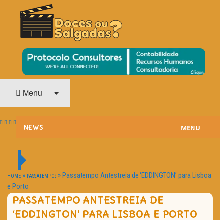
O Cinema? Uma Paixão!!
DOCES OU SALGADAS?
Menu
MENU
NEWS
ESTREIAS
PASSATEMPOS
»
»
Passatempo Antestreia de ‘EDDINGTON’ para Lisboa
HOME
PASSATEMPOS
e Porto
HOME CINEMA
PASSATEMPO ANTESTREIA DE
‘EDDINGTON’ PARA LISBOA E PORTO
NOTA PESSOAL