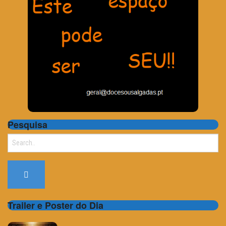
Pesquisa
Search
for:
Trailer e Poster do Dia