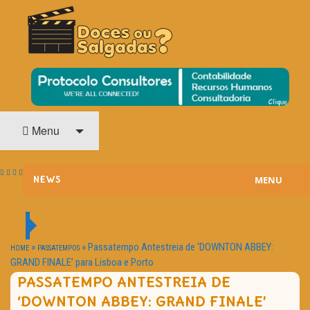
O Cinema? Uma Paixão!!
DOCES OU SALGADAS?
Menu
MENU
NEWS
ESTREIAS
PASSATEMPOS
»
»
Passatempo Antestreia de ‘DOWNTON ABBEY:
HOME
PASSATEMPOS
GRAND FINALE’ para Lisboa e Porto
HOME CINEMA
PASSATEMPO ANTESTREIA DE
‘DOWNTON ABBEY: GRAND FINALE’
NOTA PESSOAL