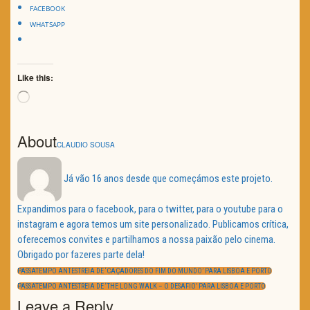
FACEBOOK
WHATSAPP
Like this:
Loading…
About
CLAUDIO SOUSA
Já vão 16 anos desde que começámos este projeto.
Expandimos para o facebook, para o twitter, para o youtube para o
instagram e agora temos um site personalizado. Publicamos crítica,
oferecemos convites e partilhamos a nossa paixão pelo cinema.
Obrigado por fazeres parte dela!
Navegação
de
PREVIOUS
PASSATEMPO ANTESTREIA DE ‘CAÇADORES DO FIM DO MUNDO’ PARA LISBOA E PORTO
artigos
POST:
NEXT
PASSATEMPO ANTESTREIA DE ‘THE LONG WALK – O DESAFIO’ PARA LISBOA E PORTO
POST:
Leave a Reply