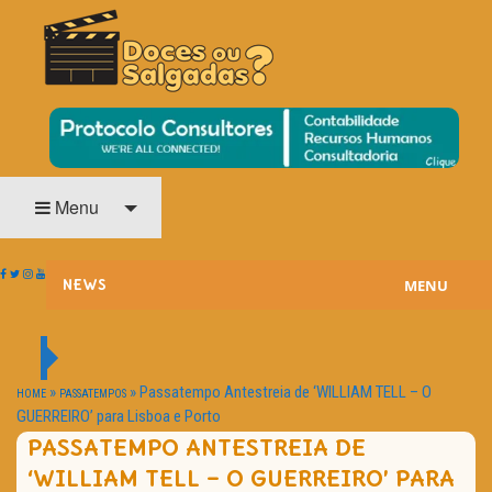
O Cinema? Uma Paixão!!
DOCES OU SALGADAS?
Menu
MENU
NEWS
ESTREIAS
PASSATEMPOS
»
»
Passatempo Antestreia de ‘WILLIAM TELL – O
HOME
PASSATEMPOS
GUERREIRO’ para Lisboa e Porto
HOME CINEMA
PASSATEMPO ANTESTREIA DE
‘WILLIAM TELL – O GUERREIRO’ PARA
NOTA PESSOAL