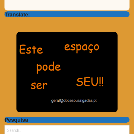
Translate:
Pesquisa
Search
for: