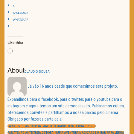
X
FACEBOOK
WHATSAPP
Like this:
Loading…
About
CLAUDIO SOUSA
Já vão 16 anos desde que começámos este projeto.
Expandimos para o facebook, para o twitter, para o youtube para o
instagram e agora temos um site personalizado. Publicamos crítica,
oferecemos convites e partilhamos a nossa paixão pelo cinema.
Obrigado por fazeres parte dela!
Navegação
de
PREVIOUS
PASSATEMPO ANTESTREIA IMAX DE ‘O MAIOR’ PARA LISBOA E PORTO
artigos
POST:
NEXT
PASSATEMPO ANTESTREIA DE ‘DORA: NUMA AVENTURA MÁGICA SOB O MAR’ PARA LISBOA