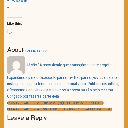
WHATSAPP
Like this:
Loading…
About
CLAUDIO SOUSA
Já vão 16 anos desde que começámos este projeto.
Expandimos para o facebook, para o twitter, para o youtube para o
instagram e agora temos um site personalizado. Publicamos crítica,
oferecemos convites e partilhamos a nossa paixão pelo cinema.
Obrigado por fazeres parte dela!
Navegação
de
PREVIOUS
PASSATEMPO ANTESTREIA DE ‘UM CASAL (IM)PERFEITO’ PARA LISBOA E PORTO
artigos
POST:
NEXT
PASSATEMPO ANTESTREIA DE ‘CAÇADORES DO FIM DO MUNDO’ PARA LISBOA E PORTO
POST:
Leave a Reply