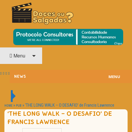
O Cinema? Uma Paixão!!
DOCES OU SALGADAS?
Menu
MENU
NEWS
ESTREIAS
PASSATEMPOS
»
»
‘THE LONG WALK – O DESAFIO’ de Francis Lawrence
HOME
PUB
‘THE LONG WALK – O DESAFIO’ DE
HOME CINEMA
FRANCIS LAWRENCE
NOTA PESSOAL