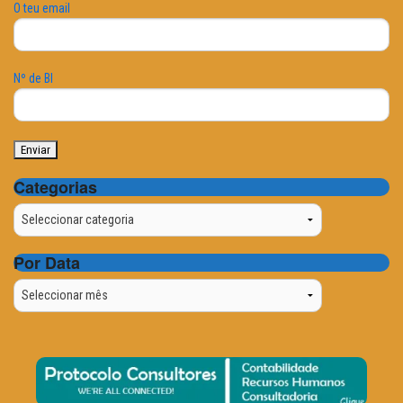
O teu email
Nº de BI
Categorias
Categorias
Por Data
Por
Data