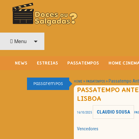
O Cinema? Uma Paixão!!
DOCES OU SALGADAS?
Menu
NEWS
ESTREIAS
PASSATEMPOS
HOME CINEM
»
»
Passatempo Ant
HOME
PASSATEMPOS
Passatempos
PASSATEMPO ANTES
LISBOA
CLAUDIO SOUSA
16/10/2025
PA
Vencedores