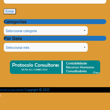
Categorias
Categorias
Por Data
Por
Data
Copyright © 2022
DOCES OU SALGADAS?