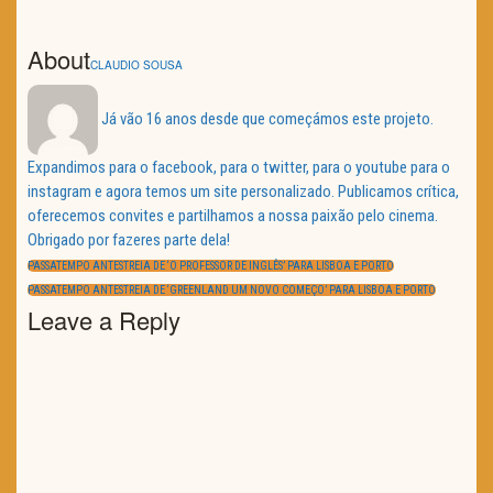
About
CLAUDIO SOUSA
Já vão 16 anos desde que começámos este projeto.
Expandimos para o facebook, para o twitter, para o youtube para o
instagram e agora temos um site personalizado. Publicamos crítica,
oferecemos convites e partilhamos a nossa paixão pelo cinema.
Obrigado por fazeres parte dela!
Navegação
de
PREVIOUS
PASSATEMPO ANTESTREIA DE ‘O PROFESSOR DE INGLÊS’ PARA LISBOA E PORTO
artigos
POST:
NEXT
PASSATEMPO ANTESTREIA DE ‘GREENLAND UM NOVO COMEÇO’ PARA LISBOA E PORTO
POST:
Leave a Reply