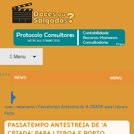
O Cinema? Uma Paixão!!
DOCES OU SALGADAS?
Menu
MENU
NEWS
ESTREIAS
PASSATEMPOS
»
»
Passatempo Antestreia de ‘A CRIADA’ para Lisboa e
HOME
PASSATEMPOS
Porto
HOME CINEMA
PASSATEMPO ANTESTREIA DE ‘A
NOTA PESSOAL
CRIADA’ PARA LISBOA E PORTO