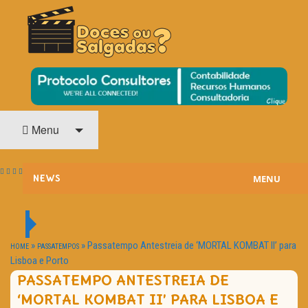
O Cinema? Uma Paixão!!
DOCES OU SALGADAS?
Menu
MENU
NEWS
ESTREIAS
PASSATEMPOS
»
»
Passatempo Antestreia de ‘MORTAL KOMBAT II’ para
HOME
PASSATEMPOS
Lisboa e Porto
HOME CINEMA
PASSATEMPO ANTESTREIA DE
‘MORTAL KOMBAT II’ PARA LISBOA E
NOTA PESSOAL