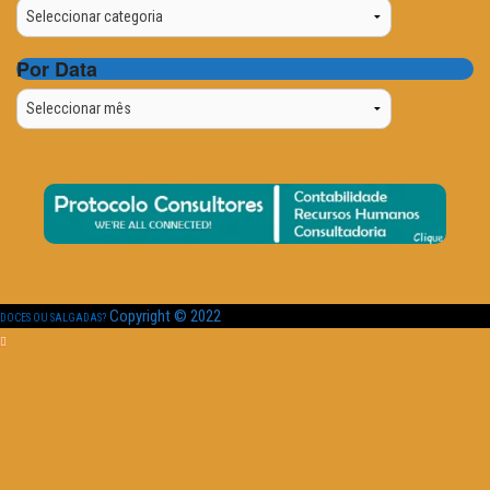
Categorias
Por Data
Por
Data
Copyright © 2022
DOCES OU SALGADAS?