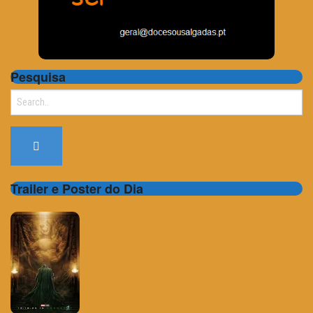
Pesquisa
Search
for:
Trailer e Poster do Dia