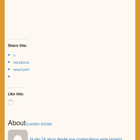
Share this:
X
FACEBOOK
WHATSAPP
Like this:
Loading…
About
CLAUDIO SOUSA
Já vão 16 anos desde que começámos este projeto.