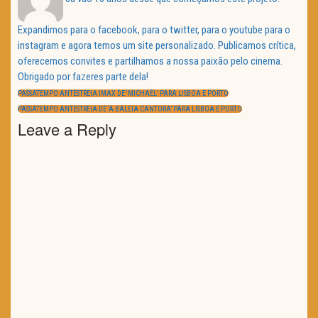
Expandimos para o facebook, para o twitter, para o youtube para o
instagram e agora temos um site personalizado. Publicamos crítica,
oferecemos convites e partilhamos a nossa paixão pelo cinema.
Obrigado por fazeres parte dela!
Navegação
de
PREVIOUS
PASSATEMPO ANTESTREIA IMAX DE ‘MICHAEL’ PARA LISBOA E PORTO
artigos
POST:
NEXT
PASSATEMPO ANTESTREIA DE ‘A BALEIA CANTORA’ PARA LISBOA E PORTO
POST:
Leave a Reply