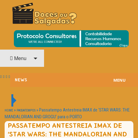
O Cinema? Uma Paixão!!
DOCES OU SALGADAS?
Menu
MENU
NEWS
ESTREIAS
PASSATEMPOS
»
»
Passatempo Antestreia IMAX de ‘STAR WARS: THE
HOME
PASSATEMPOS
MANDALORIAN AND GROGU’ para o PORTO
HOME CINEMA
PASSATEMPO ANTESTREIA IMAX DE
‘STAR WARS: THE MANDALORIAN AND
NOTA PESSOAL