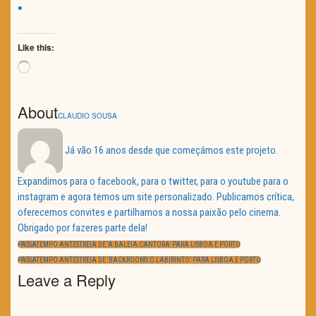
Like this:
Loading…
About
CLAUDIO SOUSA
Já vão 16 anos desde que começámos este projeto.
Expandimos para o facebook, para o twitter, para o youtube para o
instagram e agora temos um site personalizado. Publicamos crítica,
oferecemos convites e partilhamos a nossa paixão pelo cinema.
Obrigado por fazeres parte dela!
Navegação
de
PREVIOUS
PASSATEMPO ANTESTREIA DE ‘A BALEIA CANTORA’ PARA LISBOA E PORTO
artigos
POST:
NEXT
PASSATEMPO ANTESTREIA DE ‘BACKROOMS O LABIRINTO’ PARA LISBOA E PORTO
POST:
Leave a Reply