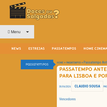
O Cinema? Uma Paixão!!
DOCES OU SALGADAS?
Menu
NEWS
ESTREIAS
PASSATEMPOS
HOME CINEM
»
»
Passatempo Ante
HOME
PASSATEMPOS
Passatempos
PASSATEMPO ANTES
PARA LISBOA E PO
CLAUDIO SOUSA
30/06/2026
PA
Vencedores