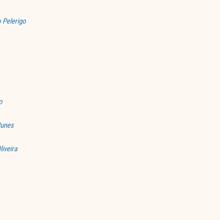
 Pelerigo
o
Nunes
iveira