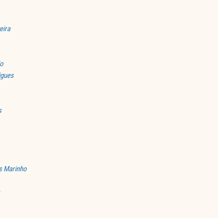
eira
jo
igues
s
is Marinho