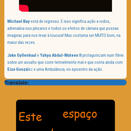
Michael Bay
está de regresso. E isso significa ação a rodos,
adrenalina nos píncaros e todos os efeitos de câmara que possas
imaginar, para nos levar à loucura! Mas costuma ser MUITO bom, na
maior das vezes.
Jake Gyllenhaal
e
Yahya Abdul-Mateen II
protagonizam num filme
sobre um assalto que corre terrivelmente mal e que conta ainda com
Eiza Gonzá
lez e uma Ambulância, no epicentro da ação.
Translate: