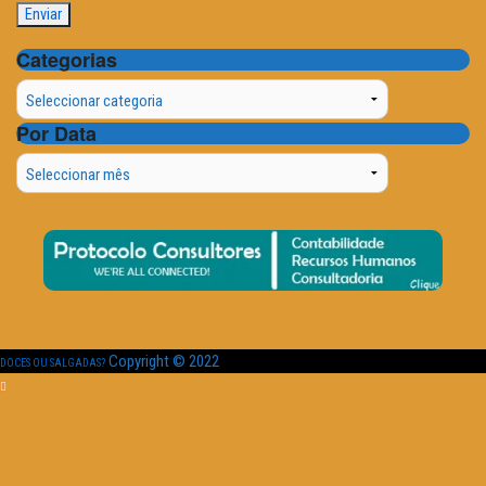
Categorias
Categorias
Por Data
Por
Data
Copyright © 2022
DOCES OU SALGADAS?