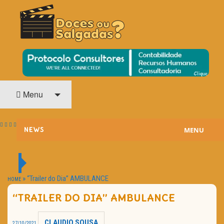
O Cinema? Uma Paixão!!
DOCES OU SALGADAS?
Menu
MENU
NEWS
ESTREIAS
PASSATEMPOS
»
“Trailer do Dia” AMBULANCE
HOME
“TRAILER DO DIA” AMBULANCE
HOME CINEMA
NOTA PESSOAL
CLAUDIO SOUSA
27/10/2021