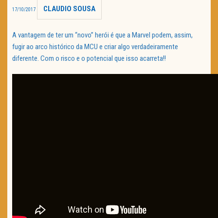
CLAUDIO SOUSA
17/10/2017
TRAILER DO DIA
A vantagem de ter um “novo” herói é que a Marvel podem, assim,
Política de Privacidade
fugir ao arco histórico da MCU e criar algo verdadeiramente
diferente. Com o risco e o potencial que isso acarreta!!