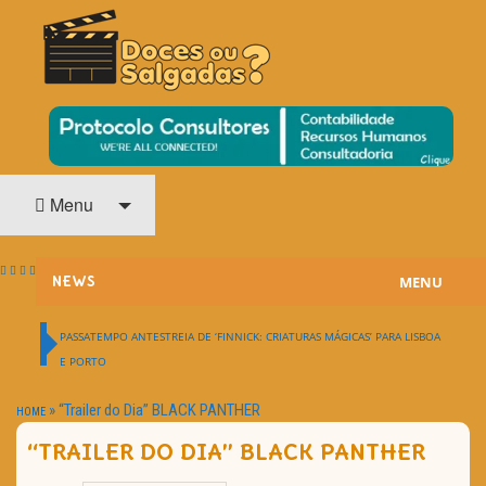
O Cinema? Uma Paixão!!
DOCES OU SALGADAS?
Menu
MENU
NEWS
ESTREIAS
PASSATEMPO ANTESTREIA DE ‘FINNICK: CRIATURAS MÁGICAS’ PARA LISBOA
E PORTO
PASSATEMPOS
»
“Trailer do Dia” BLACK PANTHER
HOME
HOME CINEMA
“TRAILER DO DIA” BLACK PANTHER
NOTA PESSOAL