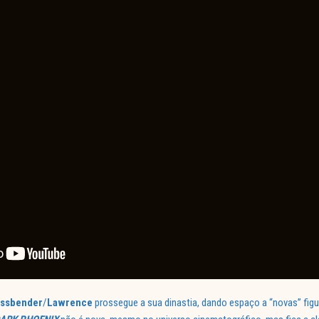
ssbender
/
Lawrence
prossegue a sua dinastia, dando espaço a “novas” figu