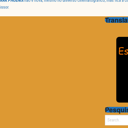
ARK PHOENIX
não é nova, mesmo no universo cinematográfico, mas fica a cla
issor.
Transla
Pesqui
Search
for: