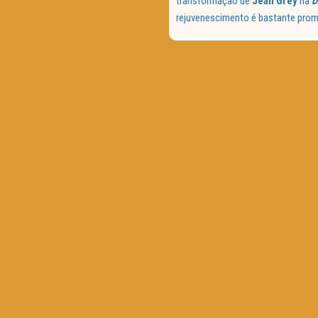
transformação de
Jean Grey
na
D
rejuvenescimento é bastante prom