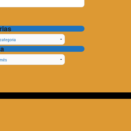
rias
ta