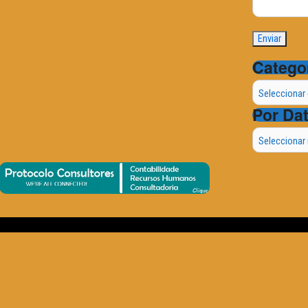
Catego
Categorias
Por Da
Por
Data