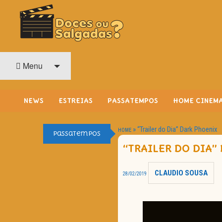
O Cinema? Uma Paixão!!
DOCES OU SALGADAS?
Menu
NEWS
ESTREIAS
PASSATEMPOS
HOME CINEM
»
“Trailer do Dia” Dark Phoenix
HOME
Passatempos
“TRAILER DO DIA”
CLAUDIO SOUSA
28/02/2019