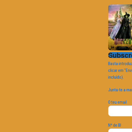
Subscre
Basta introduz
clicar em "Env
incluído).
Junta-te a ma
O teu email
Nº de BI