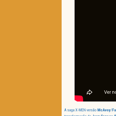
A saga X-MEN versão
McAvoy
/
Fa