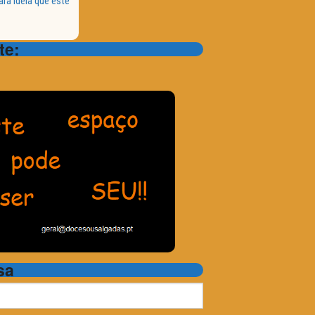
ra ideia que este
te:
sa