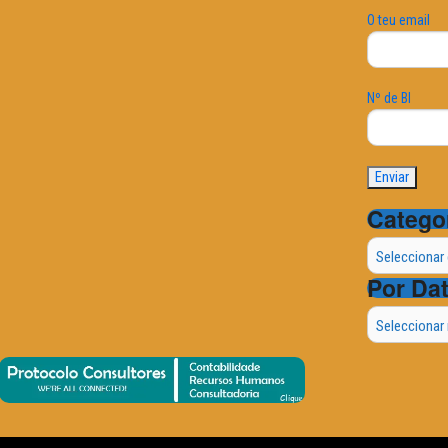
O teu email
Nº de BI
Catego
Categorias
Por Da
Por
Data