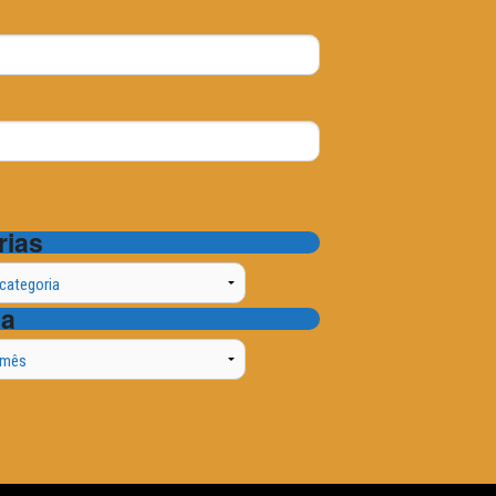
rias
ta