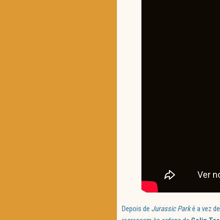
Depois de
Jurassic Park
é a vez d