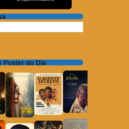
sa
 e Poster do Dia