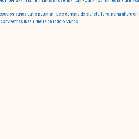
evorrow
, assim como muitos dos velhos conhecidos dos “filmes dos dinossa
ssauros atinge outro patamar… pelo domínio do planeta Terra, numa altura e
conviver nas ruas e ruelas de todo o Mundo.