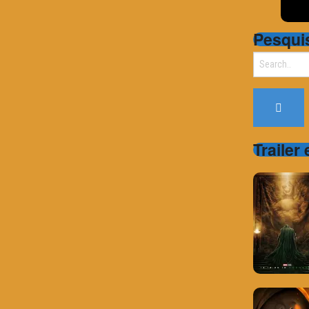
Pesqui
Search
for:
Trailer