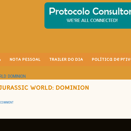
A
NOTA PESSOAL
TRAILER DO DIA
Política de Pri
ORLD: DOMINION
 JURASSIC WORLD: DOMINION
 COMMENT