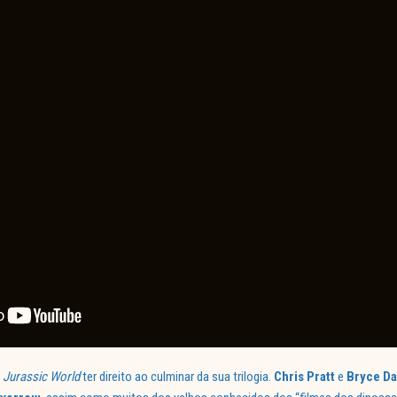
e
Jurassic World
ter direito ao culminar da sua trilogia.
Chris Pratt
e
Bryce Da