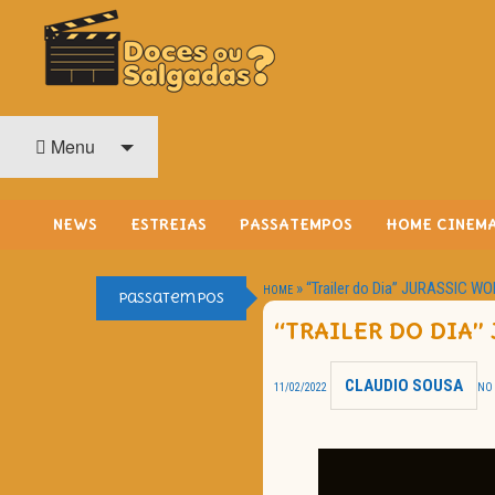
O Cinema? Uma Paixão!!
DOCES OU SALGADAS?
Menu
NEWS
ESTREIAS
PASSATEMPOS
HOME CINEM
»
“Trailer do Dia” JURASSIC W
HOME
Passatempos
“TRAILER DO DIA”
CLAUDIO SOUSA
11/02/2022
NO