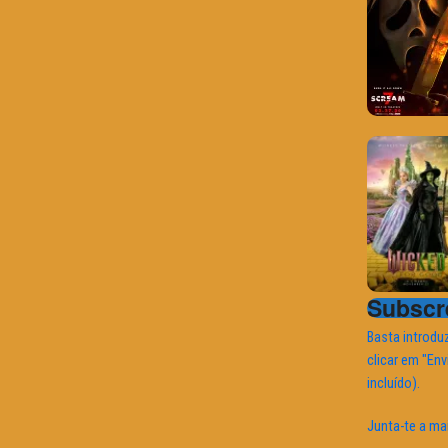
Subscre
Basta introduz
clicar em "Env
incluído).
Junta-te a ma