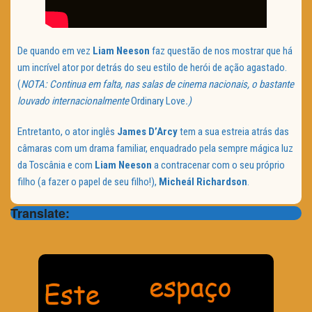
De quando em vez
Liam Neeson
faz questão de nos mostrar que há
um incrível ator por detrás do seu estilo de herói de ação agastado.
(
NOTA: Continua em falta, nas salas de cinema nacionais, o bastante
louvado internacionalmente
Ordinary Love
.)
Entretanto, o ator inglês
James D’Arcy
tem a sua estreia atrás das
câmaras com um drama familiar, enquadrado pela sempre mágica luz
da Toscânia e com
Liam Neeson
a contracenar com o seu próprio
filho (a fazer o papel de seu filho!),
Micheál Richardson
.
Translate: