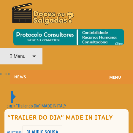
O Cinema? Uma Paixão!!
DOCES OU SALGADAS?
Menu
MENU
NEWS
ESTREIAS
PASSATEMPOS
»
“Trailer do Dia” MADE IN ITALY
HOME
“TRAILER DO DIA” MADE IN ITALY
HOME CINEMA
NOTA PESSOAL
CLAUDIO SOUSA
01/07/2020