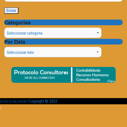
Categorias
Categorias
Por Data
Por
Data
Copyright © 2022
DOCES OU SALGADAS?