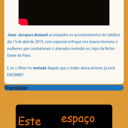
Jean-Jacques Annaud
acompanha os acontecimentos do fatídico
dia 15 de abril de 2019, com especial enfoque nos bravos homens e
mulheres que combateram o aterrador incêndio no topo da Notre-
Dame de Paris.
E se o filme for
metade
daquilo que o trailer deixa antever, já será
ENORME!!
Translate: