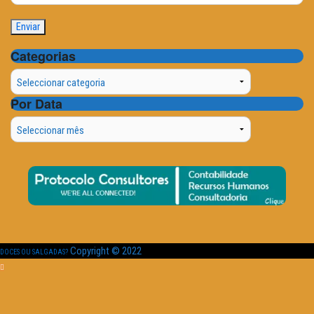
Categorias
Categorias
Por Data
Por
Data
Copyright © 2022
DOCES OU SALGADAS?