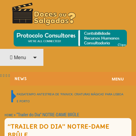
O Cinema? Uma Paixão!!
DOCES OU SALGADAS?
Menu
MENU
NEWS
ESTREIAS
PASSATEMPO ANTESTREIA DE ‘FINNICK: CRIATURAS MÁGICAS’ PARA LISBOA
E PORTO
PASSATEMPOS
»
“Trailer do Dia” NOTRE-DAME BRÛLE
HOME
HOME CINEMA
“TRAILER DO DIA” NOTRE-DAME
NOTA PESSOAL
BRÛLE