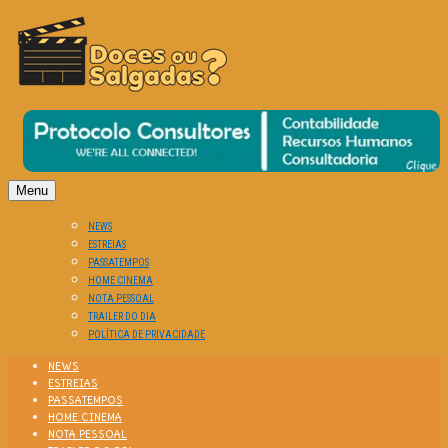
O Cinema? Uma Paixão!!
DOCES OU SALGADAS?
Menu
NEWS
ESTREIAS
PASSATEMPOS
HOME CINEMA
NOTA PESSOAL
TRAILER DO DIA
POLÍTICA DE PRIVACIDADE
NEWS
ESTREIAS
PASSATEMPOS
HOME CINEMA
NOTA PESSOAL