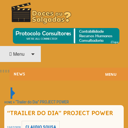
O Cinema? Uma Paixão!!
DOCES OU SALGADAS?
Menu
MENU
NEWS
ESTREIAS
PASSATEMPOS
»
“Trailer do Dia” PROJECT POWER
HOME
“TRAILER DO DIA” PROJECT POWER
HOME CINEMA
NOTA PESSOAL
CLAUDIO SOUSA
15/07/2020