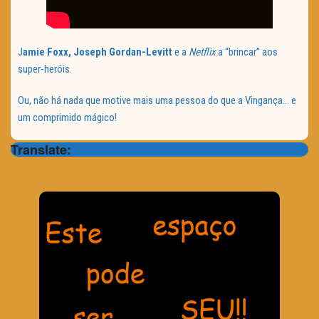
J
amie Foxx, Joseph Gordan-Levitt
e a
Netflix
a “brincar” aos
super-heróis.
Ou, não há nada que motive mais uma pessoa do que a Vingança… e
um comprimido mágico!
Translate: