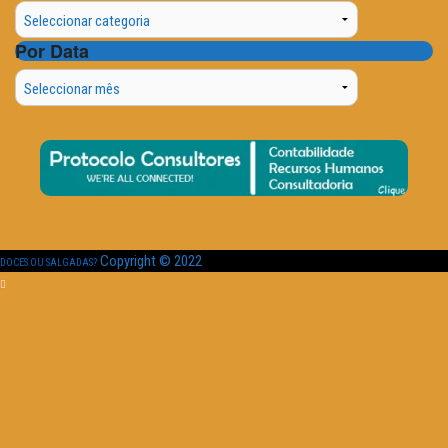
Categorias
Por Data
Por
Data
Copyright © 2022
DOCES OU SALGADAS?