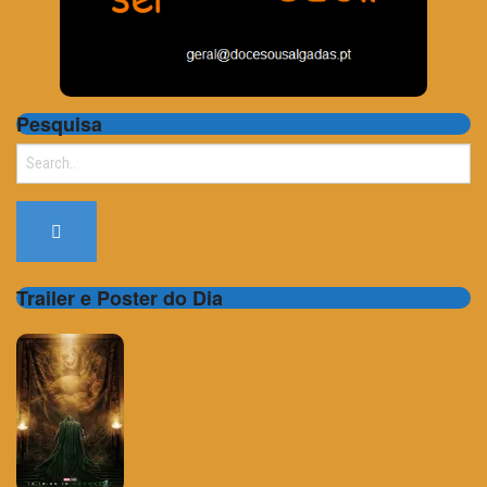
Pesquisa
Search
for:
Trailer e Poster do Dia