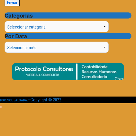
Categorias
Categorias
Por Data
Por
Data
Copyright © 2022
DOCES OU SALGADAS?