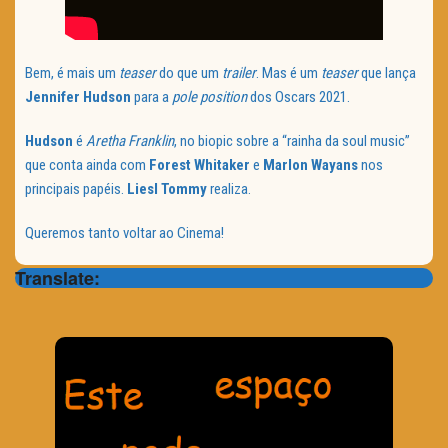
Bem, é mais um
teaser
do que um
trailer
. Mas é um
teaser
que lança
Jennifer Hudson
para a
pole position
dos Oscars 2021.
Hudson
é
Aretha Franklin
, no biopic sobre a “rainha da soul music”
que conta ainda com
Forest Whitaker
e
Marlon Wayans
nos
principais papéis.
Liesl Tommy
realiza.
Queremos tanto voltar ao Cinema!
Translate: