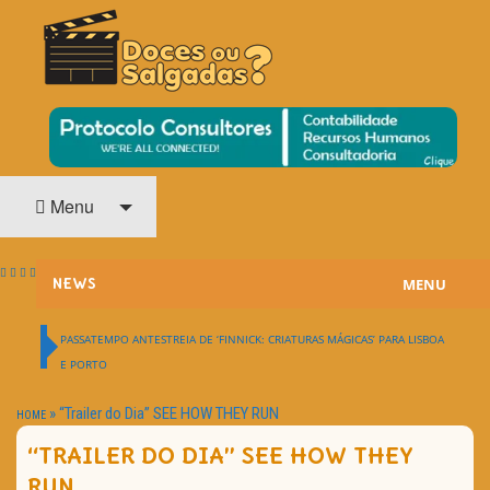
O Cinema? Uma Paixão!!
DOCES OU SALGADAS?
Menu
MENU
NEWS
ESTREIAS
PASSATEMPO ANTESTREIA DE ‘FINNICK: CRIATURAS MÁGICAS’ PARA LISBOA
E PORTO
PASSATEMPOS
»
“Trailer do Dia” SEE HOW THEY RUN
HOME
HOME CINEMA
“TRAILER DO DIA” SEE HOW THEY
NOTA PESSOAL
RUN