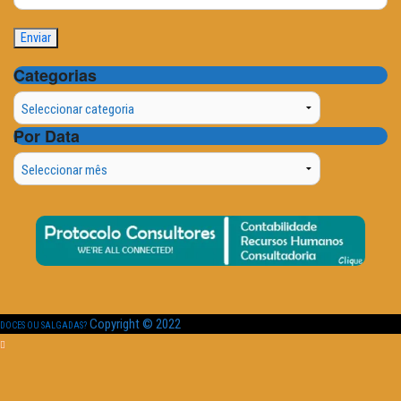
Categorias
Categorias
Por Data
Por
Data
Copyright © 2022
DOCES OU SALGADAS?