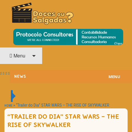
O Cinema? Uma Paixão!!
DOCES OU SALGADAS?
Menu
MENU
NEWS
ESTREIAS
PASSATEMPOS
»
“Trailer do Dia” STAR WARS – THE RISE OF SKYWALKER
HOME
“TRAILER DO DIA” STAR WARS – THE
HOME CINEMA
RISE OF SKYWALKER
NOTA PESSOAL