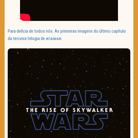
Para delícia de todos nós. As primeiras imagens do último capítulo
da terceira trilogia de
#STARWARS