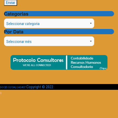
Categorias
Categorias
Por Data
Por
Data
Copyright © 2022
DOCES OU SALGADAS?