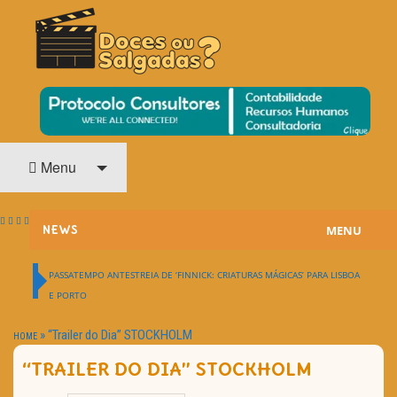
O Cinema? Uma Paixão!!
DOCES OU SALGADAS?
Menu
MENU
NEWS
ESTREIAS
PASSATEMPO ANTESTREIA DE ‘FINNICK: CRIATURAS MÁGICAS’ PARA LISBOA
E PORTO
PASSATEMPOS
»
“Trailer do Dia” STOCKHOLM
HOME
HOME CINEMA
“TRAILER DO DIA” STOCKHOLM
NOTA PESSOAL