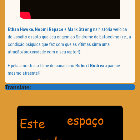
Ethan Hawke
,
Noomi Rapace
e
Mark Strong
na história verídica
do assalto e rapto que deu origem ao Síndrome de Estocolmo (i.e., a
condição psiquica que faz com que as vítimas sinta uma
atração/proximidade com o seu raptor!).
E pela amostra, o filme do canadiano
Robert Budreau
parece
mesmo atraente!!
Translate: